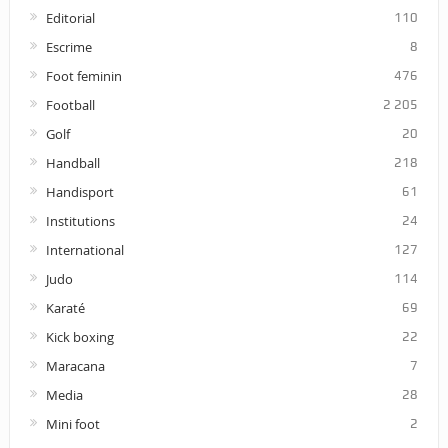
Editorial
110
Escrime
8
Foot feminin
476
Football
2 205
Golf
20
Handball
218
Handisport
61
Institutions
24
International
127
Judo
114
Karaté
69
Kick boxing
22
Maracana
7
Media
28
Mini foot
2