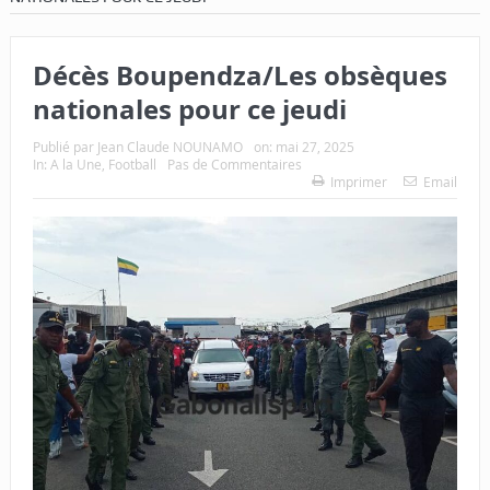
Décès Boupendza/Les obsèques
nationales pour ce jeudi
Publié par
Jean Claude NOUNAMO
on:
mai 27, 2025
In:
A la Une
,
Football
Pas de Commentaires
Imprimer
Email