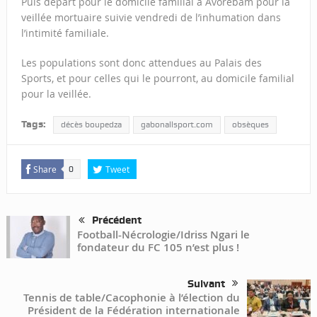
Puis départ pour le domicile familial à Avorebam pour la
veillée mortuaire suivie vendredi de l’inhumation dans
l’intimité familiale.
Les populations sont donc attendues au Palais des
Sports, et pour celles qui le pourront, au domicile familial
pour la veillée.
Tags:
décès boupedza
gabonallsport.com
obsèques
Share
Tweet
0
Précédent
Football-Nécrologie/Idriss Ngari le
fondateur du FC 105 n’est plus !
Suivant
Tennis de table/Cacophonie à l’élection du
Président de la Fédération internationale