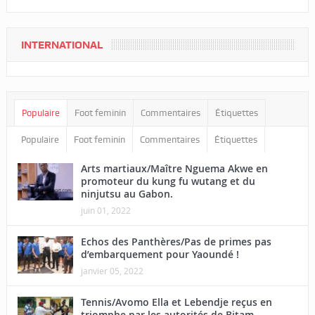
INTERNATIONAL
Populaire
Foot feminin
Commentaires
Étiquettes
Populaire
Foot feminin
Commentaires
Étiquettes
Arts martiaux/Maître Nguema Akwe en
promoteur du kung fu wutang et du
ninjutsu au Gabon.
juin 01, 2022
Echos des Panthères/Pas de primes pas
d’embarquement pour Yaoundé !
janvier 05, 2022
Tennis/Avomo Ella et Lebendje reçus en
triomphe par les autorités de Bitam