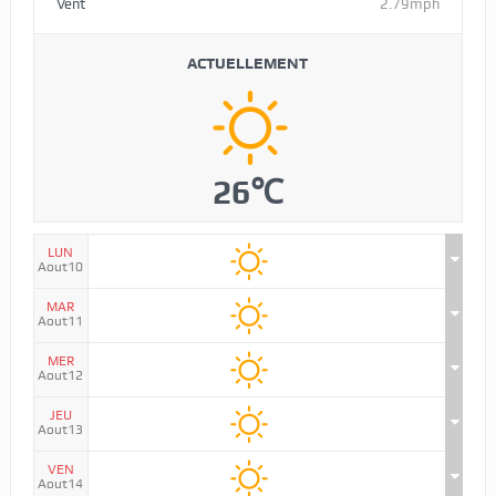
Vent
2.79mph
ACTUELLEMENT
26℃
LUN
Aout10
MAR
Aout11
MER
Aout12
JEU
Aout13
VEN
Aout14