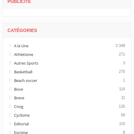
PUBLICITÉ
CATÉGORIES
A la Une
3 348
Athletisme
271
Autres Sports
3
Basketball
275
Beach soccer
1
Boxe
114
Breve
11
Cnog
126
Cyclisme
58
Editorial
110
Escrime
8