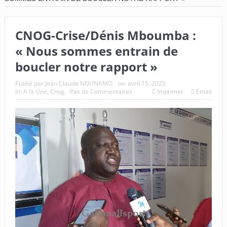
CNOG-Crise/Dénis Mboumba :
« Nous sommes entrain de
boucler notre rapport »
Publié par
Jean Claude NOUNAMO
on:
avril 15, 2025
In:
A la Une
,
Cnog
Pas de Commentaires
Imprimer
Email