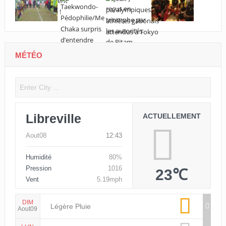
MÉTÉO
Libreville
ACTUELLEMENT
Aout08
12:43
Humidité
80%
Pression
1016
23℃
Vent
5.19mph
DIM
Légère Pluie
Aout09