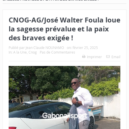
CNOG-AG/José Walter Foula loue
la sagesse prévalue et la paix
des braves exigée !
Publié par
Jean Claude NOUNAMO
on:
février 25, 2025
In:
A la Une
,
Cnog
Pas de Commentaires
Imprimer
Email