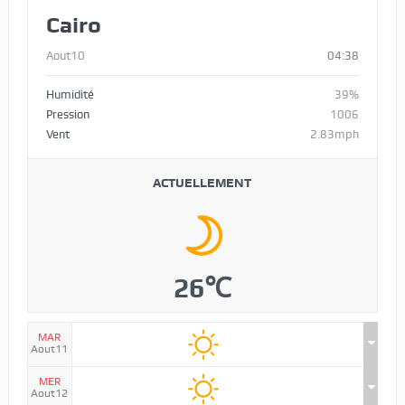
Cairo
Aout10
04:38
Humidité
39%
Pression
1006
Vent
2.83mph
ACTUELLEMENT
26℃
MAR
Aout11
MER
Aout12