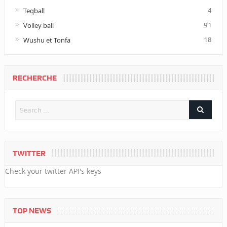
Teqball
4
Volley ball
91
Wushu et Tonfa
18
RECHERCHE
TWITTER
Check your twitter API's keys
TOP NEWS