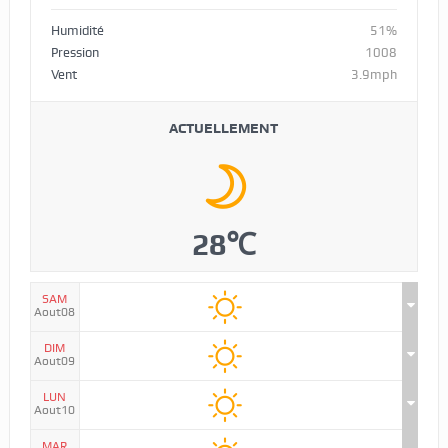
Humidité
51%
Pression
1008
Vent
3.9mph
ACTUELLEMENT
28℃
SAM
Aout08
DIM
Aout09
LUN
Aout10
MAR