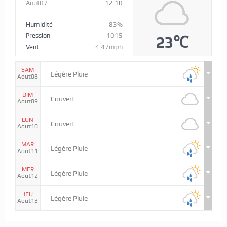
Aout07
12:10
Humidité
83%
Pression
1015
23℃
Vent
4.47mph
SAM
Légère Pluie
Aout08
DIM
Couvert
Aout09
LUN
Couvert
Aout10
MAR
Légère Pluie
Aout11
MER
Légère Pluie
Aout12
JEU
Légère Pluie
Aout13