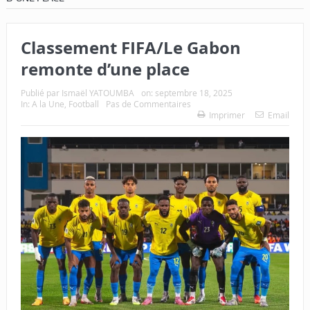
Classement FIFA/Le Gabon
remonte d’une place
Publié par
Ismaël YATOUMBA
on:
septembre 18, 2025
In:
A la Une
,
Football
Pas de Commentaires
Imprimer
Email