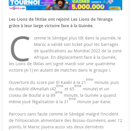
Les Lions de l’Atlas ont rejoint Les Lions de Téranga
grâce à leur large victoire face à la Guinée.
C
omme le Sénégal plus tôt dans la journée, le
Maroc a validé son ticket pour les barrages
de qualifications au Mondial 2022 de la zone
Afrique. En déplacement face à la Guinée,
les Lions de l’Atlas ont signé mardi soir une quatrième
victoire (4-1) en autant de matches dans le groupe I.
ème
Ouverture du score par El Kaabi à la 21
minute, puis
ème
ème
du doublé d’Amallah (42
et 65
minute) et un
ème
ciseau de Boufal à la 89
minute, la Guinée a quand
ème
même joué l’égalisation à la 31
minute par Kane.
Parcours sans faute comme le Sénégal malgré l’incident
de l’intoxication alimentaire des Bissau-Guinéens, avec 12
points, le Maroc jouera aussi ses deux dernières