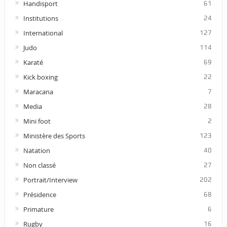
Handisport
61
Institutions
24
International
127
Judo
114
Karaté
69
Kick boxing
22
Maracana
7
Media
28
Mini foot
2
Ministère des Sports
123
Natation
40
Non classé
27
Portrait/Interview
202
Présidence
68
Primature
6
Rugby
16