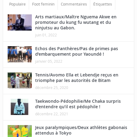
Populaire
Foot feminin
Commentaires
Étiquettes
Arts martiaux/Maître Nguema Akwe en
promoteur du kung fu wutang et du
ninjutsu au Gabon.
juin 01, 2022
Echos des Panthères/Pas de primes pas
d’embarquement pour Yaoundé !
janvier 05, 2022
Tennis/Avomo Ella et Lebendje reçus en
triomphe par les autorités de Bitam
décembre 25, 2020
Taekwondo-Pédophilie/Me Chaka surpris
d’entendre qu’il est pédophile !
décembre 22, 2021
Jeux paralympiques/Deux athlètes gabonais
attendus à Tokyo