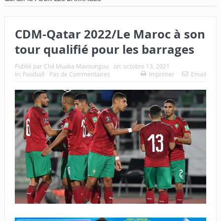
CDM-Qatar 2022/Le Maroc à son
tour qualifié pour les barrages
Publié par
Chil Muaka Mavoungou
on:
octobre 13, 2021
In:
Football
Pas de Commentaires
Imprimer
Email