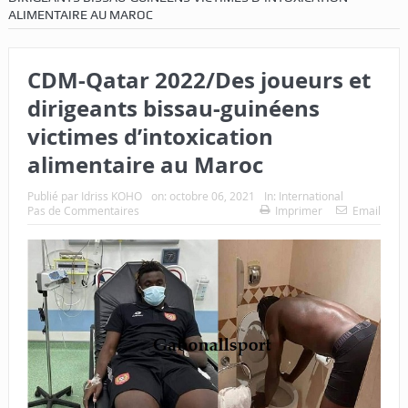
ALIMENTAIRE AU MAROC
CDM-Qatar 2022/Des joueurs et
dirigeants bissau-guinéens
victimes d’intoxication
alimentaire au Maroc
Publié par
Idriss KOHO
on:
octobre 06, 2021
In:
International
Pas de Commentaires
Imprimer
Email