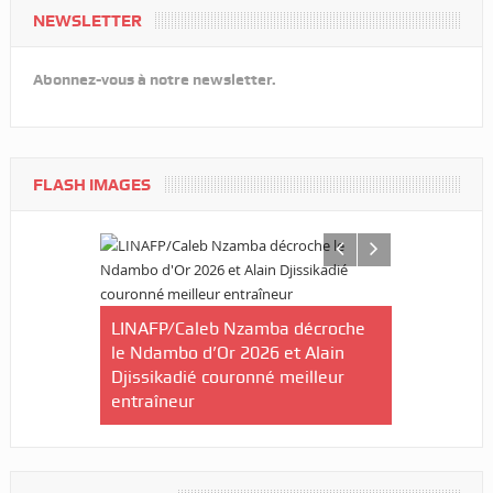
NEWSLETTER
Abonnez-vous à notre newsletter.
FLASH IMAGES
ilan à mi-
ctives du
LINAFP/Caleb Nzamba décroche
Judo-Port-G
le Ndambo d’Or 2026 et Alain
du Tournoi 
Djissikadié couronné meilleur
de la ville
entraîneur