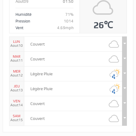
Aout09
01:50
Humidité
71%
Pression
1014
26℃
Vent
4.69mph
LUN
Couvert
Aout10
MAR
Couvert
Aout11
MER
Légère Pluie
Aout12
JEU
Légère Pluie
Aout13
VEN
Couvert
Aout14
SAM
Couvert
Aout15