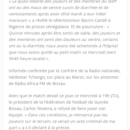
« La quasi-totalité des joueurs et des membres du staff
ont eu des maux de ventre suivis de diarrhée et de
vomissements après avoir dîné mardi à leur hôtel
marocain »,
a révélé le sélectionneur Baciro Candé à
l’Agence de presse sénégalaise. Et de poursuivre :
«
Quinze minutes après être sortis de table, des joueurs et
des membres ont senti des douleurs au ventre, certains
ont eu la diarrhée, nous avons été acheminés à l’hôpital
que nous avons quitté au petit matin ce mercredi (vers
5h45 heure locale) ».
Informée confirmée par le confrère de la Radio nationale,
Valdomar Tchongo, sur place au Maroc, sur les antennes
de Rádio Africa FM de Bissau.
Alors que le match devait se joue ce mercredi à 19h (TU),
le président de la Fédération de football de Guinée
Bissau, Carlos Teixeira, a refusé de faire jouer son
équipe.
« Dans ces conditions, je n’enverrai pas les
joueurs sur le terrain, ce serait un acte criminel de ma
part »,
a-t-il déclaré à la presse.