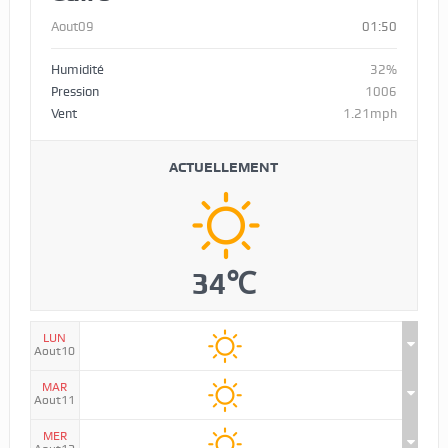
Aout09
01:50
Humidité
32%
Pression
1006
Vent
1.21mph
ACTUELLEMENT
34℃
LUN
Aout10
MAR
Aout11
MER