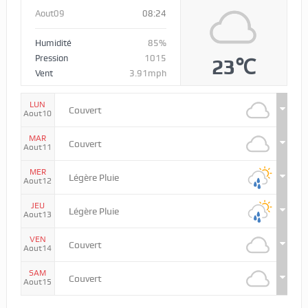
Aout09
08:24
Humidité
85%
Pression
1015
23℃
Vent
3.91mph
LUN
Couvert
Aout10
MAR
Couvert
Aout11
MER
Légère Pluie
Aout12
JEU
Légère Pluie
Aout13
VEN
Couvert
Aout14
SAM
Couvert
Aout15