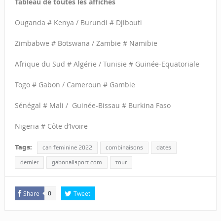
Tableau de toutes les affiches
Ouganda # Kenya / Burundi # Djibouti
Zimbabwe # Botswana / Zambie # Namibie
Afrique du Sud # Algérie / Tunisie # Guinée-Equatoriale
Togo # Gabon / Cameroun # Gambie
Sénégal # Mali / Guinée-Bissau # Burkina Faso
Nigeria # Côte d’Ivoire
Tags:
can feminine 2022
combinaisons
dates
dernier
gabonallsport.com
tour
Share
Tweet
0