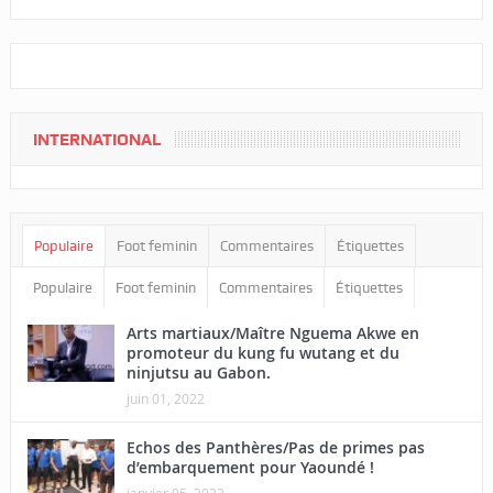
INTERNATIONAL
Populaire
Foot feminin
Commentaires
Étiquettes
Populaire
Foot feminin
Commentaires
Étiquettes
Arts martiaux/Maître Nguema Akwe en
promoteur du kung fu wutang et du
ninjutsu au Gabon.
juin 01, 2022
Echos des Panthères/Pas de primes pas
d’embarquement pour Yaoundé !
janvier 05, 2022