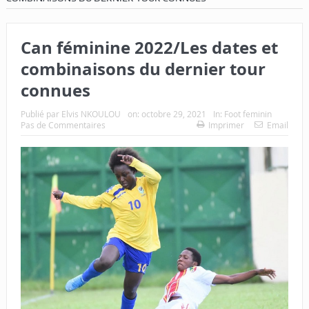
Can féminine 2022/Les dates et
combinaisons du dernier tour
connues
Publié par
Elvis NKOULOU
on:
octobre 29, 2021
In:
Foot feminin
Pas de Commentaires
Imprimer
Email