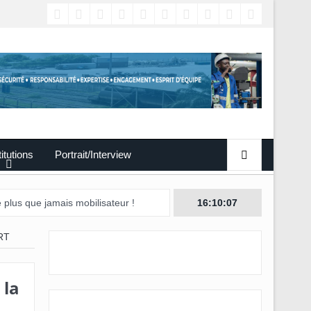
titutions
Portrait/Interview
mais mobilisateur !
16:10:08
RT
 la