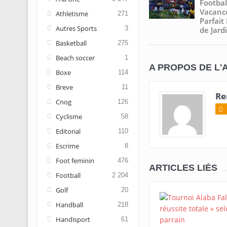
Footbal
Vacance
Athletisme
271
Parfait
Autres Sports
3
de Jard
Basketball
275
Beach soccer
1
A PROPOS DE L'
Boxe
114
Breve
11
Re
Cnog
126
Cyclisme
58
Editorial
110
Escrime
8
Foot feminin
476
ARTICLES LIÉS
Football
2 204
Golf
20
Handball
218
Handisport
61