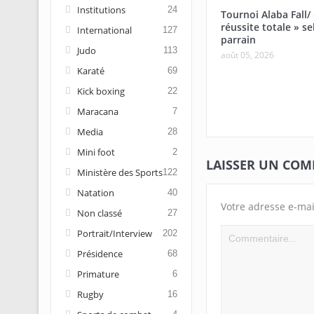
Institutions
24
Tournoi Alaba Fall/
réussite totale » se
International
127
parrain
Judo
113
août 05, 2026
Karaté
69
Kick boxing
22
Maracana
7
Media
28
Mini foot
2
LAISSER UN CO
Ministère des Sports
122
Natation
40
Votre adresse e-mai
Non classé
27
Portrait/Interview
202
Présidence
68
Primature
6
Rugby
16