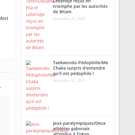
Lebendje reçus en
triomphe par les autorités
de Bitam
fort
décembre 25, 2020
Taekwondo-Pédophilie/Me
Chaka surpris d’entendre
qu’il est pédophile !
décembre 22, 2021
*
Jeux paralympiques/Deux
athlètes gabonais
attendus à Tokyo