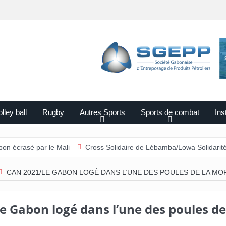
lley ball
Rugby
Autres Sports
Sports de combat
Ins
ar le Mali
Cross Solidaire de Lébamba/Lowa Solidarité plus que ja
CAN 2021/LE GABON LOGÉ DANS L’UNE DES POULES DE LA MO
e Gabon logé dans l’une des poules de