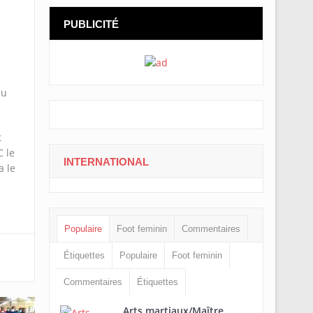
PUBLICITÉ
du
t
 le
INTERNATIONAL
a le
Populaire
Foot feminin
Commentaires
Étiquettes
Populaire
Foot feminin
Commentaires
Étiquettes
Arts martiaux/Maître