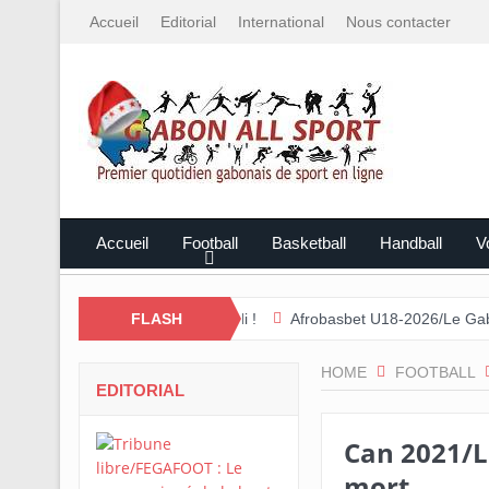
Accueil
Editorial
International
Nous contacter
Accueil
Football
Basketball
Handball
Vo
 Nation débute ce samedi !
FLASH
Afrobasbet U18-2026/Le Gabon écrasé p
HOME
FOOTBALL
EDITORIAL
Can 2021/L
mort