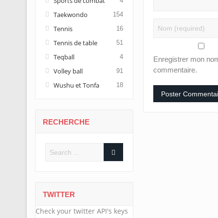
Sports de combat
4
Taekwondo
154
Tennis
16
Tennis de table
51
Teqball
4
Enregistrer mon nom
commentaire.
Volley ball
91
Wushu et Tonfa
18
RECHERCHE
TWITTER
Check your twitter API's keys