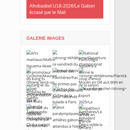
Libreville
Afrobasbet U18-2026/Le Gabon
Cross Solid
 samedi !
écrasé par le Mali
Lébamba/Lo
que jamais 
GALERIE IMAGES