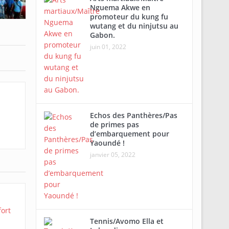
Nguema Akwe en
promoteur du kung fu
wutang et du ninjutsu au
Gabon.
juin 01, 2022
Echos des Panthères/Pas
de primes pas
d’embarquement pour
Yaoundé !
janvier 05, 2022
Tennis/Avomo Ella et