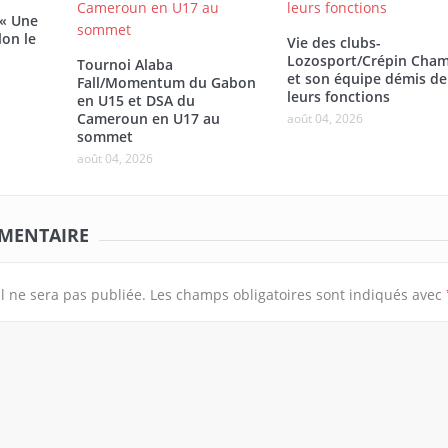
 « Une
lon le
Vie des clubs-
Lozosport/Crépin Cham
Tournoi Alaba
et son équipe démis de
Fall/Momentum du Gabon
leurs fonctions
en U15 et DSA du
Cameroun en U17 au
août 04, 2026
sommet
août 04, 2026
MMENTAIRE
l ne sera pas publiée.
Les champs obligatoires sont indiqués avec