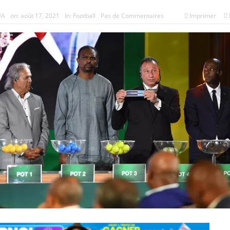
UA
on:
août 17, 2021
In:
Football
Pas de Commentaires
Imprimer