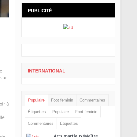
PUBLICITÉ
le
INTERNATIONAL
 sur
Populaire
Foot feminin
Commentaires
oir à
Étiquettes
Populaire
Foot feminin
lle
Commentaires
Étiquettes
Arts martiaux/Maître
 de