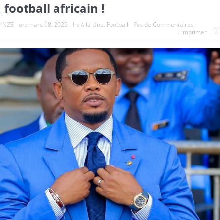
ootball africain !
E NZE
on:
mars 08, 2025
In:
A la Une
,
Football
Pas de Commentaires
Imprimer