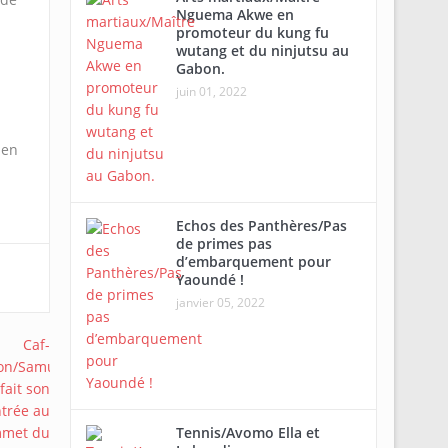
Nguema Akwe en
promoteur du kung fu
wutang et du ninjutsu au
Gabon.
juin 01, 2022
 en
Echos des Panthères/Pas
de primes pas
d’embarquement pour
Yaoundé !
janvier 05, 2022
Tennis/Avomo Ella et