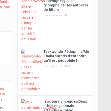
Lebendje reçus en
triomphe par les autorités
de Bitam
décembre 25, 2020
Taekwondo-Pédophilie/Me
Chaka surpris d’entendre
qu’il est pédophile !
décembre 22, 2021
Jeux paralympiques/Deux
athlètes gabonais
in-
attendus à Tokyo