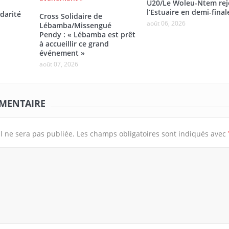
U20/Le Woleu-Ntem rej
l’Estuaire en demi-final
darité
Cross Solidaire de
août 06, 2026
Lébamba/Missengué
Pendy : « Lébamba est prêt
à accueillir ce grand
événement »
août 07, 2026
MMENTAIRE
l ne sera pas publiée.
Les champs obligatoires sont indiqués avec