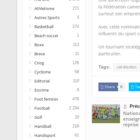
la Fédération camer
Athletisme
271
surtout son emprein
Autres Sports
3
Basketball
Avec cette nominati
274
influents du sport 
Beach soccer
1
Boxe
113
Un tournant stratégi
particulier.
Breve
11
Cnog
126
Tags:
caf-élection
Cyclisme
58
Editorial
110
Share
Tw
0
Escrime
8
Foot feminin
476
Préc
Football
2 204
Nationa
Golf
20
enseig
reprise
Handball
218
Handisport
61