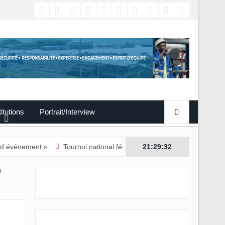
titutions
Portrait/Interview
t »
Tournoi national féminin-U20/Le Woleu-Ntem rejoint l’Estuaire 
21:29:33
U