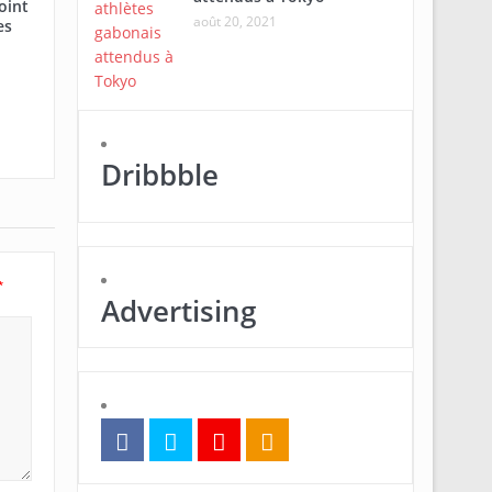
oint
août 20, 2021
es
Dribbble
*
Advertising