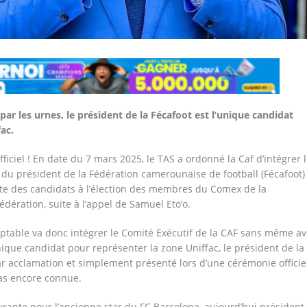
r les urnes, le président de la Fécafoot est l’unique candidat
ac.
officiel ! En date du 7 mars 2025, le TAS a ordonné la Caf d’intégrer 
du président de la Fédération camerounaise de football (Fécafoot)
iste des candidats à l’élection des membres du Comex de la
édération, suite à l’appel de Samuel Eto’o.
ptable va donc intégrer le Comité Exécutif de la CAF sans même av
nique candidat pour représenter la zone Uniffac, le président de la
ar acclamation et simplement présenté lors d’une cérémonie officie
pas encore connue.
rante pour l’ancienne star du FC Barcelone, aujourd’hui président