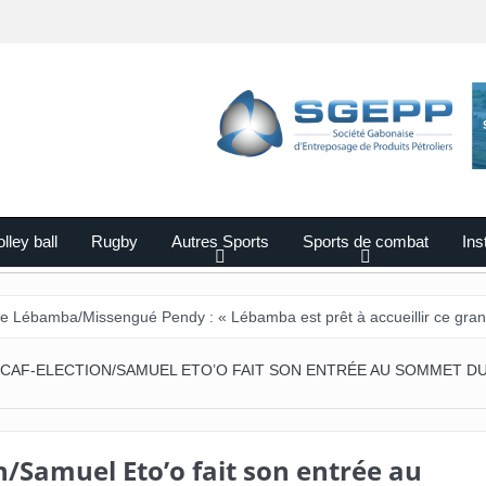
lley ball
Rugby
Autres Sports
Sports de combat
Ins
Missengué Pendy : « Lébamba est prêt à accueillir ce grand événemen
CAF-ELECTION/SAMUEL ETO’O FAIT SON ENTRÉE AU SOMMET D
n/Samuel Eto’o fait son entrée au