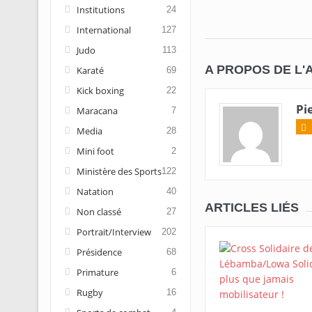
Institutions
24
International
127
Judo
113
A PROPOS DE L'
Karaté
69
Kick boxing
22
Pi
Maracana
7
Media
28
Mini foot
2
Ministère des Sports
122
Natation
40
ARTICLES LIÉS
Non classé
27
Portrait/Interview
202
Présidence
68
Primature
6
Rugby
16