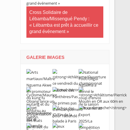
Tournoi nat
té plus
Cross Solidaire de
Woleu-Ntem 
 !
Lébamba/Missengué Pendy :
demi-finale
« Lébamba est prêt à accueillir ce
grand événement »
GALERIE IMAGES