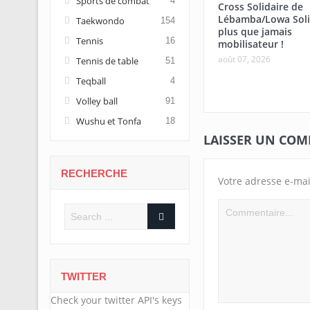
Sports de combat
4
Cross Solidaire de
Lébamba/Lowa Soli
Taekwondo
154
plus que jamais
Tennis
16
mobilisateur !
août 07, 2026
Tennis de table
51
Teqball
4
Volley ball
91
Wushu et Tonfa
18
LAISSER UN CO
RECHERCHE
Votre adresse e-mai
TWITTER
Check your twitter API's keys