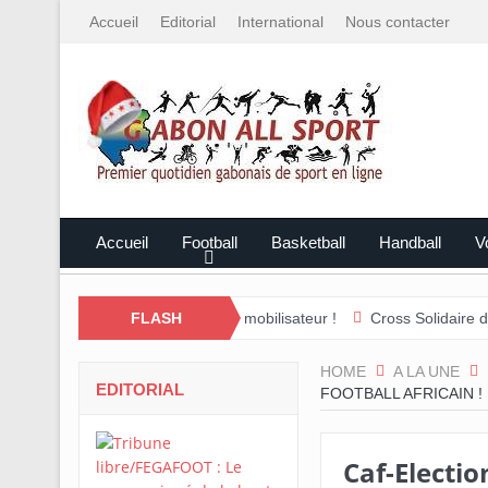
Accueil
Editorial
International
Nous contacter
Accueil
Football
Basketball
Handball
Vo
arité plus que jamais mobilisateur !
FLASH
Cross Solidaire de Lébamba/
HOME
A LA UNE
EDITORIAL
FOOTBALL AFRICAIN !
Caf-Electio