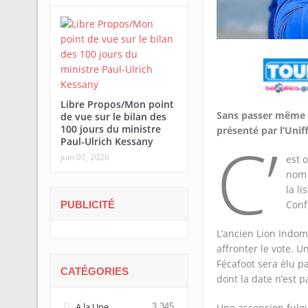
Libre Propos/Mon point
Sans passer même pa
de vue sur le bilan des
100 jours du ministre
présenté par l’Uniff
C’
Paul-Ulrich Kessany
juin 07, 2026
est 
nom 
la l
Conf
PUBLICITÉ
L’ancien Lion Indom
affronter le vote. U
Fécafoot sera élu p
CATÉGORIES
dont la date n’est 
A la Une
3 345
Une ascension fulgu