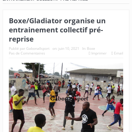
Boxe/Gladiator organise un
entrainement collectif pré-
reprise
Publié par
Gabonallsport
on:
juin 10, 2021
In:
Boxe
Pas de Commentaires
Imprimer
Email