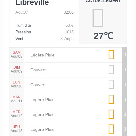
Libreville
ACTUELLEMENT
Aout07
02:06
Humidité
63%
Pression
1013
27℃
Vent
3.7mph
SAM
Légère Pluie
Aout08
DIM
Couvert
Aout09
LUN
Couvert
Aout10
MAR
Légère Pluie
Aout11
MER
Légère Pluie
Aout12
JEU
Légère Pluie
Aout13