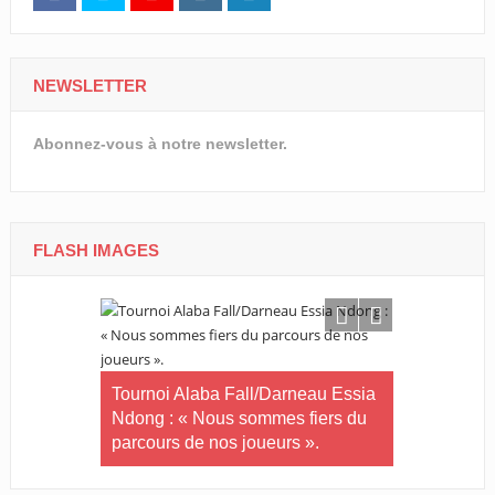
NEWSLETTER
Abonnez-vous à notre newsletter.
FLASH IMAGES
in-U20/Le
stuaire en
Tournoi Alaba Fall/Darneau Essia
Tournoi nat
Ndong : « Nous sommes fiers du
U20/L’Estu
parcours de nos joueurs ».
qualifiée p