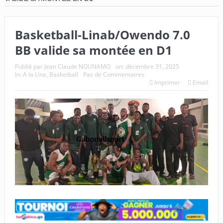
Basketball-Linab/Owendo 7.0
BB valide sa montée en D1
Publié par
Jean Claude NOUNAMO
on:
décembre 31, 2025
In:
A la Une
,
Basketball
Pas de Commentaires
Imprimer
Email