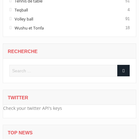
Tennis de table
51
Teqball
4
Volley ball
91
Wushu et Tonfa
18
RECHERCHE
TWITTER
Check your twitter API's keys
TOP NEWS