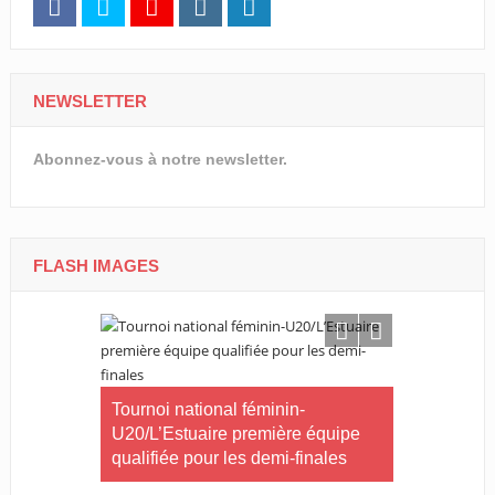
NEWSLETTER
Abonnez-vous à notre newsletter.
FLASH IMAGES
CNOG/Le m
rneau Essia
Tournoi national féminin-
s’engage d
 fiers du
U20/L’Estuaire première équipe
s ».
qualifiée pour les demi-finales