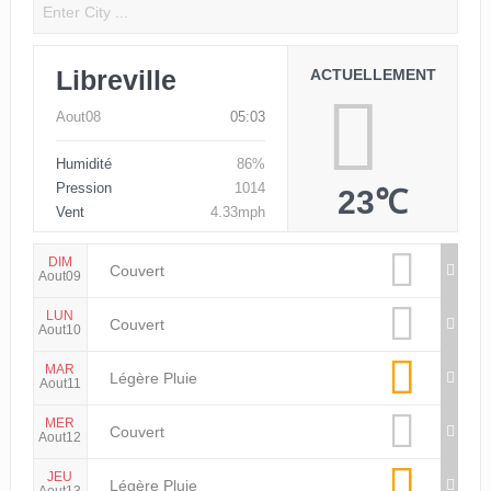
Libreville
ACTUELLEMENT
Aout08
05:03
Humidité
86%
Pression
1014
23℃
Vent
4.33mph
DIM
Couvert
Aout09
LUN
Couvert
Aout10
MAR
Légère Pluie
Aout11
MER
Couvert
Aout12
JEU
Légère Pluie
Aout13