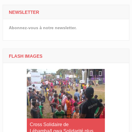
NEWSLETTER
Abonnez-vous à notre newsletter.
FLASH IMAGES
Le Gabon
Cross Solidaire de
Cross Solid
Lébamba/Lowa Solidarité plus
Lébamba/M