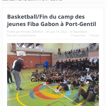
Basketball/Fin du camp des
jeunes Fiba Gabon à Port-Gentil
Publié par
Paméla OVENGA
on:
juin 14, 2022
In:
Basketball
Pas de Commentaires
Imprimer
Email