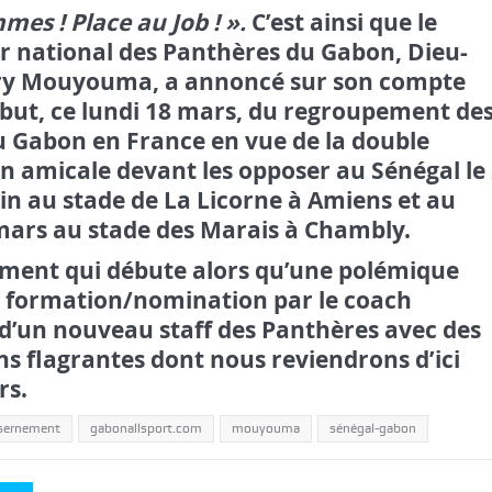
mes ! Place au Job ! ».
C’est ainsi que le
r national des Panthères du Gabon, Dieu-
ry Mouyouma, a annoncé sur son compte
début, ce lundi 18 mars, du regroupement de
 Gabon en France en vue de la double
n amicale devant les opposer au Sénégal le
n au stade de La Licorne à Amiens et au
mars au stade des Marais à Chambly.
ment qui débute alors qu’une polémique
la formation/nomination par le coach
’un nouveau staff des Panthères avec des
ns flagrantes dont nous reviendrons d’ici
rs.
sernement
gabonallsport.com
mouyouma
sénégal-gabon