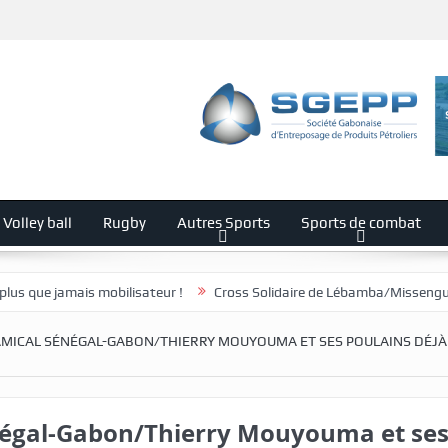
Volley ball
Rugby
Autres Sports
Sports de combat
bilisateur !
Cross Solidaire de Lébamba/Missengué Pendy : « Lébamba
MICAL SÉNÉGAL-GABON/THIERRY MOUYOUMA ET SES POULAINS DÉJÀ
égal-Gabon/Thierry Mouyouma et se