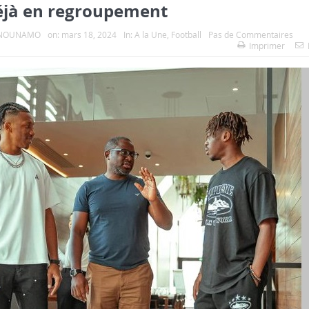
éjà en regroupement
e NOUNAMO
on:
mars 18, 2024
In:
A la Une
,
Football
Pas de Commentaires
Imprimer