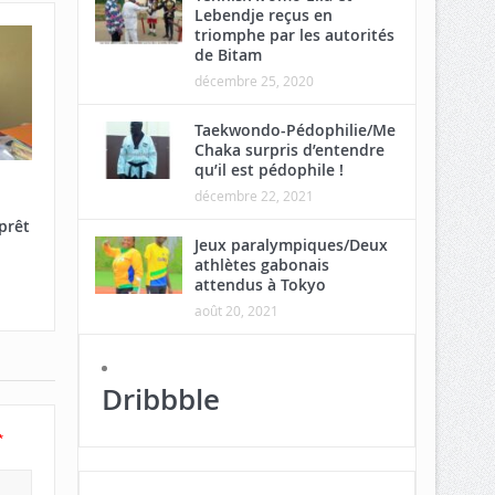
Lebendje reçus en
triomphe par les autorités
de Bitam
décembre 25, 2020
Taekwondo-Pédophilie/Me
Chaka surpris d’entendre
qu’il est pédophile !
décembre 22, 2021
prêt
Jeux paralympiques/Deux
athlètes gabonais
attendus à Tokyo
août 20, 2021
Dribbble
*