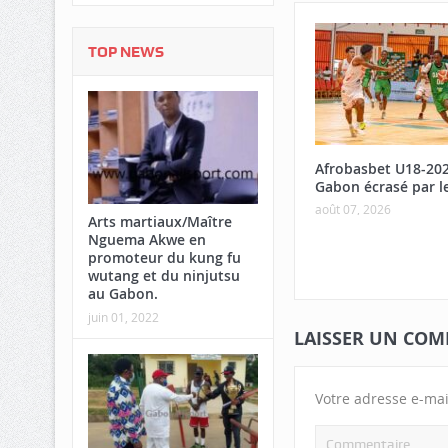
TOP NEWS
Afrobasbet U18-20
Gabon écrasé par l
août 07, 2026
Arts martiaux/Maître
Nguema Akwe en
promoteur du kung fu
wutang et du ninjutsu
au Gabon.
juin 01, 2022
LAISSER UN COM
Votre adresse e-mai