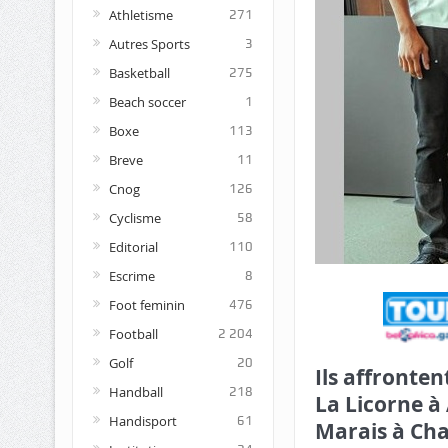
Athletisme
271
Autres Sports
3
Basketball
275
Beach soccer
1
Boxe
113
Breve
11
Cnog
126
Cyclisme
58
Editorial
110
Escrime
8
Foot feminin
476
Football
2 204
Golf
20
Ils affronten
Handball
218
La Licorne à
Handisport
61
Marais à Cha