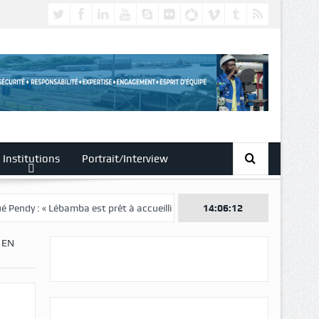
Institutions
Portrait/Interview
 est prêt à accueillir ce grand événement »
14:06:13
 EN
s