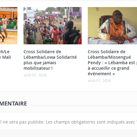
26/Le
Cross Solidaire de
Cross Solidaire de
e Mali
Lébamba/Lowa Solidarité
Lébamba/Missengué
plus que jamais
Pendy : « Lébamba est 
mobilisateur !
à accueillir ce grand
événement »
août 07, 2026
août 07, 2026
MENTAIRE
l ne sera pas publiée.
Les champs obligatoires sont indiqués avec