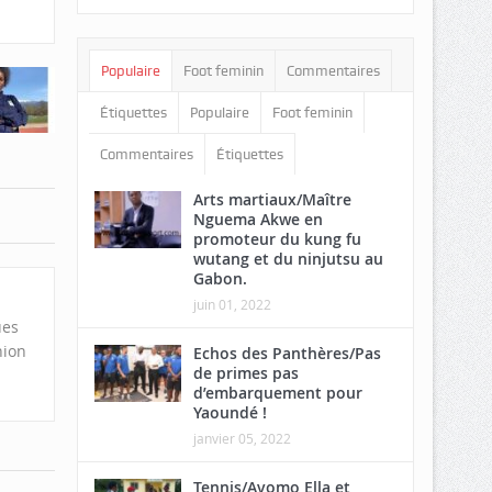
Populaire
Foot feminin
Commentaires
Étiquettes
Populaire
Foot feminin
Commentaires
Étiquettes
Arts martiaux/Maître
Nguema Akwe en
promoteur du kung fu
wutang et du ninjutsu au
Gabon.
juin 01, 2022
ues
nion
Echos des Panthères/Pas
de primes pas
d’embarquement pour
Yaoundé !
janvier 05, 2022
Tennis/Avomo Ella et