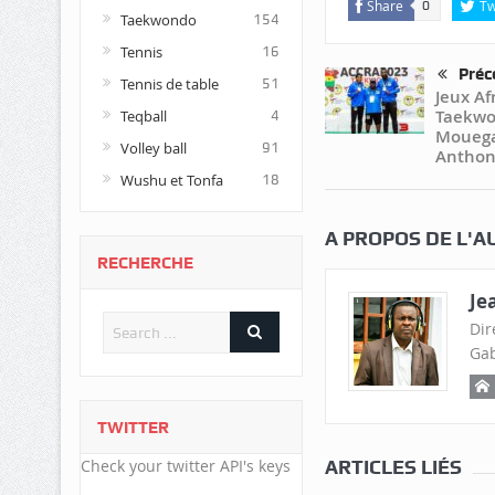
Share
Tw
0
Taekwondo
154
Tennis
16
Préc
Tennis de table
51
Jeux Afr
Taekwo
Teqball
4
Mouega
Volley ball
91
Anthon
Wushu et Tonfa
18
A PROPOS DE L'A
RECHERCHE
Je
Dir
Gab
TWITTER
Check your twitter API's keys
ARTICLES LIÉS