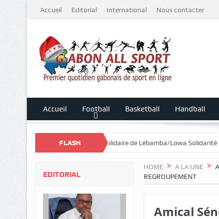
Accueil
Editorial
International
Nous contacter
Accueil
Football
Basketball
Handball
 Mali
Cross Solidaire de Lébamba/Lowa Solidarité plus que jamais mo
FLASH
HOME
A LA UNE
A
EDITORIAL
REGROUPEMENT
Amical Sén