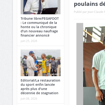
poulains d
Publié par
Jean Claud
Tribune libre/FEGAFOOT
: Le communiqué de la
honte ou la chronique
d’un nouveau naufrage
financier annoncé
juin 25, 2026
Editorial/La restauration
du sport enfin lancée
après plus d’une
décennie de stagnation
juin 08, 2026