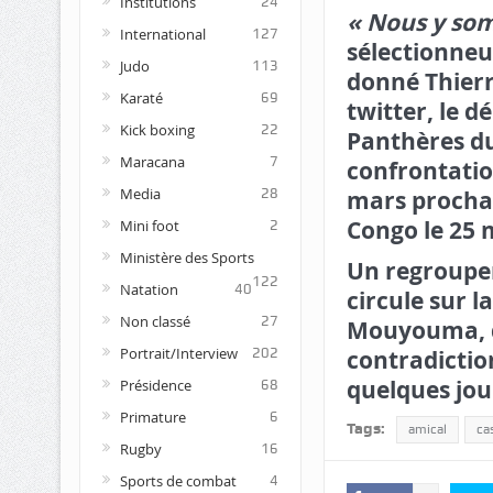
Institutions
24
« Nous y som
International
127
sélectionneu
Judo
113
donné Thier
Karaté
69
twitter, le 
Kick boxing
22
Panthères du
Maracana
7
confrontatio
Media
28
mars prochai
Congo le 25 
Mini foot
2
Ministère des Sports
Un regroupe
122
Natation
40
circule sur 
Non classé
27
Mouyouma, d
Portrait/Interview
202
contradictio
quelques jou
Présidence
68
Primature
6
Tags:
amical
ca
Rugby
16
Sports de combat
4