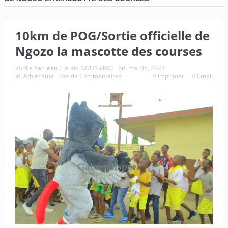
10km de POG/Sortie officielle de
Ngozo la mascotte des courses
Publié par
Jean Claude NOUNAMO
on:
mai 06, 2022
In:
Athletisme
Pas de Commentaires
Imprimer
Email