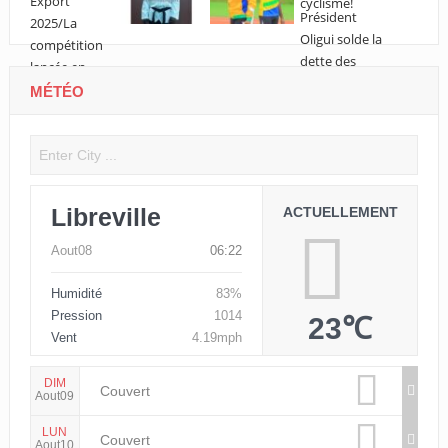
MÉTÉO
Libreville
ACTUELLEMENT
Aout08
06:22
Humidité
83%
Pression
1014
23℃
Vent
4.19mph
DIM
Couvert
Aout09
LUN
Couvert
Aout10