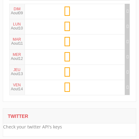
DIM
Aout09
LUN
Aout10
MAR
Aout11
MER
Aout12
JEU
Aout13
VEN
Aout14
TWITTER
Check your twitter API's keys