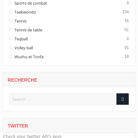
Sports de combat
4
Taekwondo
154
Tennis
16
Tennis de table
51
Teqball
4
Volley ball
91
Wushu et Tonfa
18
RECHERCHE
TWITTER
Check your twitter API's keys