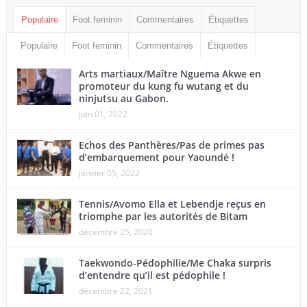
Populaire
Foot feminin
Commentaires
Étiquettes
Populaire
Foot feminin
Commentaires
Étiquettes
Arts martiaux/Maître Nguema Akwe en
promoteur du kung fu wutang et du
ninjutsu au Gabon.
juin 01, 2022
Echos des Panthères/Pas de primes pas
d’embarquement pour Yaoundé !
janvier 05, 2022
Tennis/Avomo Ella et Lebendje reçus en
triomphe par les autorités de Bitam
décembre 25, 2020
Taekwondo-Pédophilie/Me Chaka surpris
d’entendre qu’il est pédophile !
décembre 22, 2021