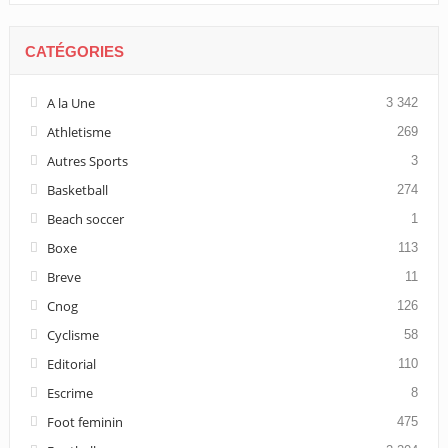
CATÉGORIES
A la Une
3 342
Athletisme
269
Autres Sports
3
Basketball
274
Beach soccer
1
Boxe
113
Breve
11
Cnog
126
Cyclisme
58
Editorial
110
Escrime
8
Foot feminin
475