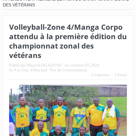
DES VÉTÉRANS
Volleyball-Zone 4/Manga Corpo
attendu à la première édition du
championnat zonal des
vétérans
Publié par
Mayrod DELALEYOU
on:
octobre 07, 2024
In:
A la Une
,
Volley ball
Pas de Commentaires
Imprimer
Email