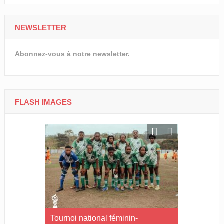
NEWSLETTER
Abonnez-vous à notre newsletter.
FLASH IMAGES
rneau Essia
Tournoi national féminin-
CNOG/Le m