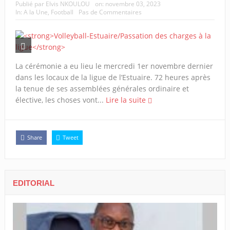
Publié par
Elvis NKOULOU
on:
novembre 03, 2023
In:
A la Une
,
Football
Pas de Commentaires
La cérémonie a eu lieu le mercredi 1er novembre dernier
dans les locaux de la ligue de l’Estuaire. 72 heures après
la tenue de ses assemblées générales ordinaire et
élective, les choses vont...
Lire la suite
Share
Tweet
EDITORIAL