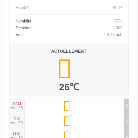
Aout07
01:17
Humidité
57%
Pression
1007
Vent
3.48mph
ACTUELLEMENT
26℃
SAM
Aout08
DIM
Aout09
LUN