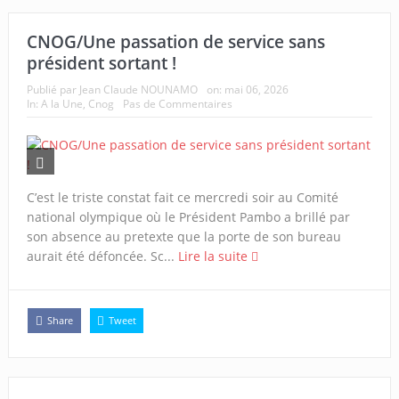
CNOG/Une passation de service sans
président sortant !
Publié par
Jean Claude NOUNAMO
on:
mai 06, 2026
In:
A la Une
,
Cnog
Pas de Commentaires
C’est le triste constat fait ce mercredi soir au Comité
national olympique où le Président Pambo a brillé par
son absence au pretexte que la porte de son bureau
aurait été défoncée. Sc...
Lire la suite
Share
Tweet