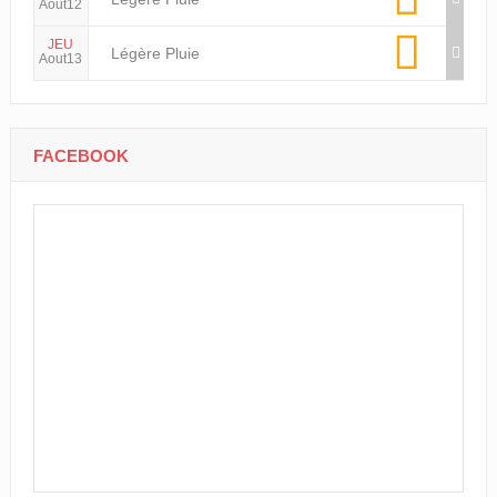
Aout12
JEU
Légère Pluie
Aout13
FACEBOOK