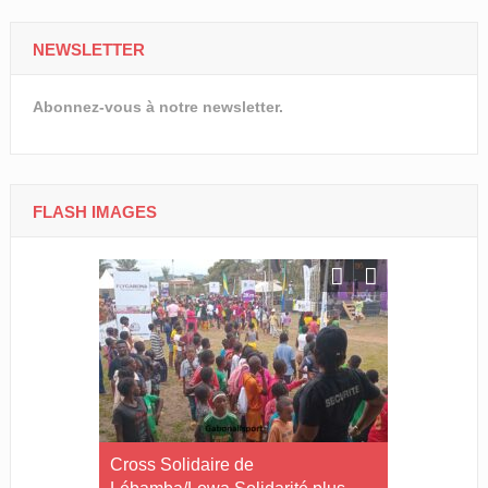
NEWSLETTER
Abonnez-vous à notre newsletter.
FLASH IMAGES
Le Gabon
Cross Solidaire de
Cross Solid