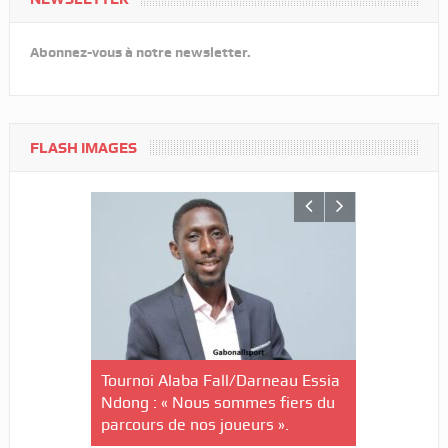
Abonnez-vous à notre newsletter.
FLASH IMAGES
nin-U20/Le
Tournoi Alaba Fall/Darneau Essia
Tournoi nat
stuaire en
Ndong : « Nous sommes fiers du
U20/L’Estu
parcours de nos joueurs ».
qualifiée p