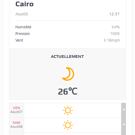
Cairo
Aout06
12:37
Humidité
54%
Pression
1009
Vent
3.18mph
ACTUELLEMENT
26℃
VEN
Aout07
SAM
Aout08