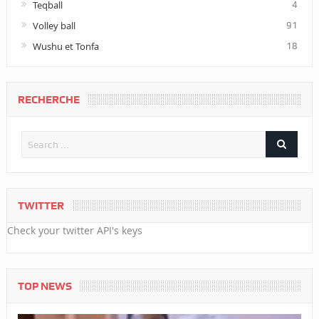
Teqball
4
Volley ball
91
Wushu et Tonfa
18
RECHERCHE
TWITTER
Check your twitter API's keys
TOP NEWS