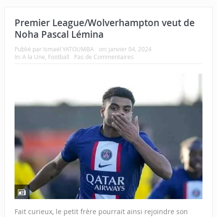
Premier League/Wolverhampton veut de
Noha Pascal Lémina
Publié par
Ismaël YATOUMBA
on:
janvier 04, 2024
In:
A la Une
,
Football
Pas de Commentaires
Fait curieux, le petit frère pourrait ainsi rejoindre son