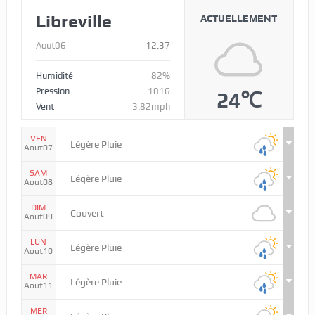
Libreville
ACTUELLEMENT
Aout06
12:37
Humidité
82%
Pression
1016
24℃
Vent
3.82mph
VEN
Légère Pluie
Aout07
SAM
Légère Pluie
Aout08
DIM
Couvert
Aout09
LUN
Légère Pluie
Aout10
MAR
Légère Pluie
Aout11
MER