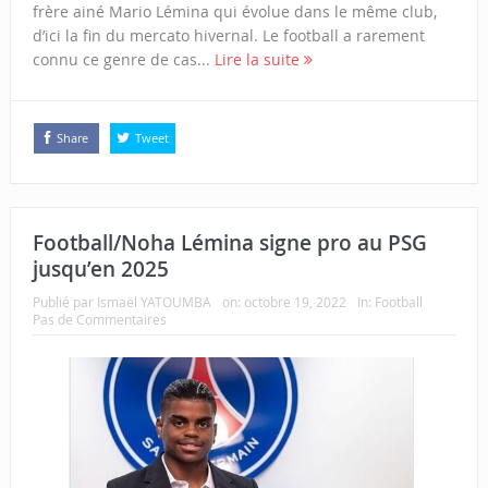
frère ainé Mario Lémina qui évolue dans le même club,
d’ici la fin du mercato hivernal. Le football a rarement
connu ce genre de cas...
Lire la suite
Share
Tweet
Football/Noha Lémina signe pro au PSG
jusqu’en 2025
Publié par
Ismaël YATOUMBA
on:
octobre 19, 2022
In:
Football
Pas de Commentaires