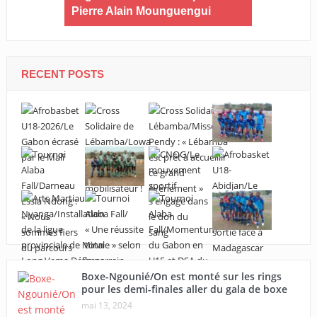
ournoi
Pierre Alain Mounguengui
sort de la
du Woleu
RECENT POSTS
Boxe-Ngounié/On est monté sur les rings
pour les demi-finales aller du gala de boxe
mai 13, 2024