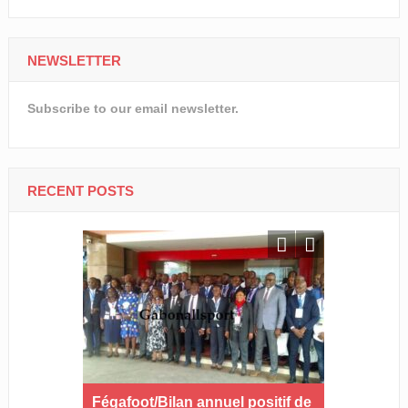
NEWSLETTER
Subscribe to our email newsletter.
RECENT POSTS
ne 2 et
Fégafoot/Bilan annuel positif de
Football-O