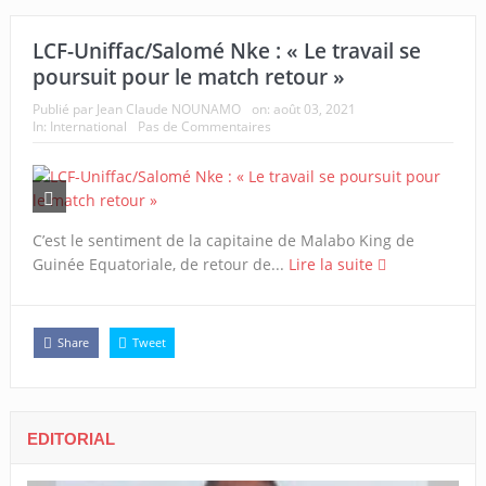
LCF-Uniffac/Salomé Nke : « Le travail se
poursuit pour le match retour »
Publié par
Jean Claude NOUNAMO
on:
août 03, 2021
In:
International
Pas de Commentaires
C’est le sentiment de la capitaine de Malabo King de
Guinée Equatoriale, de retour de...
Lire la suite
Share
Tweet
EDITORIAL