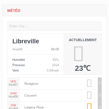
MÉTÉO
Libreville
ACTUELLEMENT
Aout06
06:08
Humidité
83%
Pression
1014
23℃
Vent
3.83mph
VEN
Nuageux
Aout07
SAM
Couvert
Aout08
DIM
Légère Pluie
Aout09