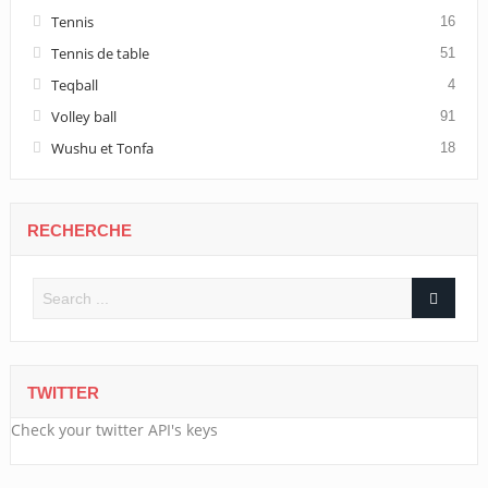
Tennis
16
Tennis de table
51
Teqball
4
Volley ball
91
Wushu et Tonfa
18
RECHERCHE
TWITTER
Check your twitter API's keys