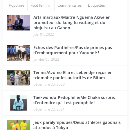
Populaire
Foot feminin
Commentaires
Étiquettes
Arts martiaux/Maître Nguema Akwe en
promoteur du kung fu wutang et du
ninjutsu au Gabon.
juin 01, 2022
Echos des Panthères/Pas de primes pas
d’embarquement pour Yaoundé !
janvier 05, 2022
Tennis/Avomo Ella et Lebendje reçus en
triomphe par les autorités de Bitam
décembre 25, 2020
Taekwondo-Pédophilie/Me Chaka surpris
d’entendre qu’il est pédophile !
décembre 22, 2021
Jeux paralympiques/Deux athlètes gabonais
attendus à Tokyo