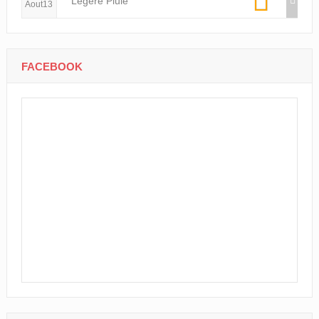
Légère Pluie
Aout13
FACEBOOK