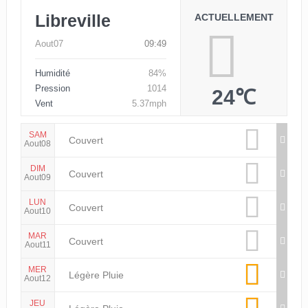
Libreville
ACTUELLEMENT
Aout07
09:49
Humidité
84%
Pression
1014
24℃
Vent
5.37mph
SAM
Couvert
Aout08
DIM
Couvert
Aout09
LUN
Couvert
Aout10
MAR
Couvert
Aout11
MER
Légère Pluie
Aout12
JEU