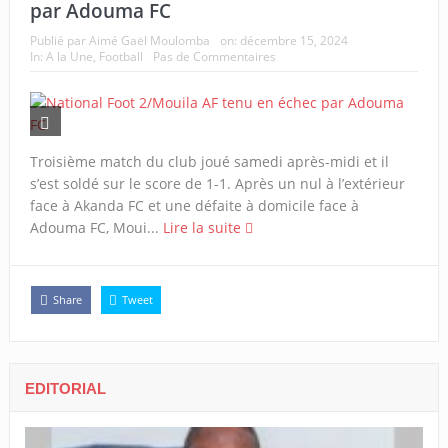
par Adouma FC
Publié par
Aimé Gaël Moulomba
on:
décembre 15, 2024
In:
A la Une
,
Football
Pas de Commentaires
Troisième match du club joué samedi après-midi et il
s’est soldé sur le score de 1-1. Après un nul à l’extérieur
face à Akanda FC et une défaite à domicile face à
Adouma FC, Moui...
Lire la suite
Share
Tweet
EDITORIAL