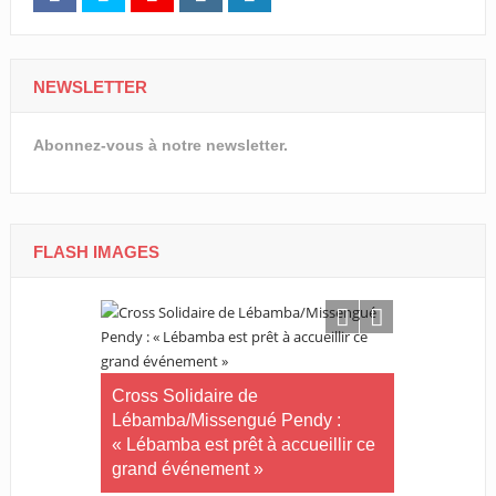
NEWSLETTER
Abonnez-vous à notre newsletter.
FLASH IMAGES
Tournoi nat
té plus
Cross Solidaire de
Woleu-Ntem 
 !
Lébamba/Missengué Pendy :
demi-finale
« Lébamba est prêt à accueillir ce
grand événement »