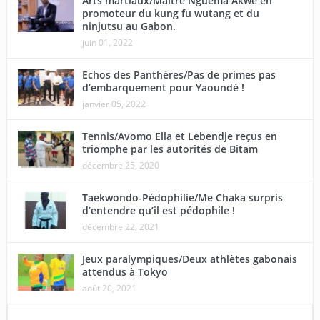
Arts martiaux/Maître Nguema Akwe en
promoteur du kung fu wutang et du
ninjutsu au Gabon.
juin 01, 2022
Echos des Panthères/Pas de primes pas
d’embarquement pour Yaoundé !
janvier 05, 2022
Tennis/Avomo Ella et Lebendje reçus en
triomphe par les autorités de Bitam
décembre 25, 2020
Taekwondo-Pédophilie/Me Chaka surpris
d’entendre qu’il est pédophile !
décembre 22, 2021
Jeux paralympiques/Deux athlètes gabonais
attendus à Tokyo
août 20, 2021