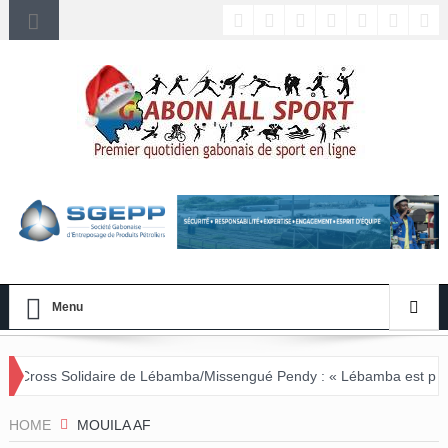
Menu
re de Lébamba/Missengué Pendy : « Lébamba est prêt à accueillir ce 
HOME
MOUILA AF