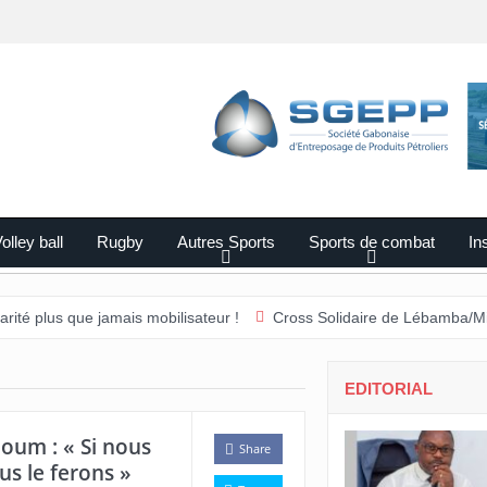
olley ball
Rugby
Autres Sports
Sports de combat
Ins
ue jamais mobilisateur !
Cross Solidaire de Lébamba/Missengué Pe
EDITORIAL
oum : « Si nous
Share
us le ferons »