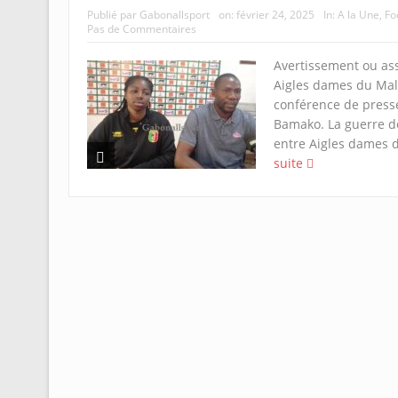
Publié par
Gabonallsport
on:
février 24, 2025
In:
A la Une
,
Fo
Pas de Commentaires
Avertissement ou as
Aigles dames du Mal
conférence de press
Bamako. La guerre de
entre Aigles dames d
suite