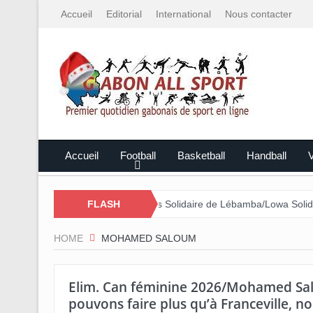
Accueil
Editorial
International
Nous contacter
Accueil
Football
Basketball
Handball
V
sé par le Mali
FLASH
Cross Solidaire de Lébamba/Lowa Solidarité plus q
HOME
MOHAMED SALOUM
Elim. Can féminine 2026/Mohamed Sal
pouvons faire plus qu’à Franceville, no