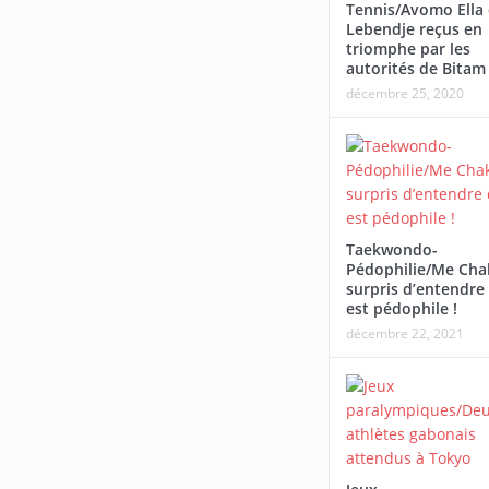
Tennis/Avomo Ella 
Afrobasbet U18-2026/L
Lebendje reçus en
Tournoi Alaba Fall/Darneau Essia
écrasé par le Mali
triomphe par les
autorités de Bitam
Ndong : « Nous sommes fiers du
décembre 25, 2020
parcours de nos joueurs ».
Taekwondo-
Pédophilie/Me Cha
surpris d’entendre 
est pédophile !
décembre 22, 2021