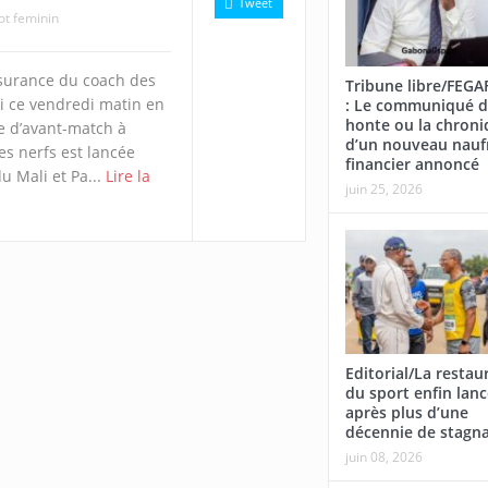
Tweet
ot feminin
surance du coach des
Tribune libre/FEG
i ce vendredi matin en
: Le communiqué d
honte ou la chroni
e d’avant-match à
d’un nouveau nauf
s nerfs est lancée
financier annoncé
u Mali et Pa...
Lire la
juin 25, 2026
Editorial/La restau
du sport enfin lan
après plus d’une
décennie de stagn
juin 08, 2026