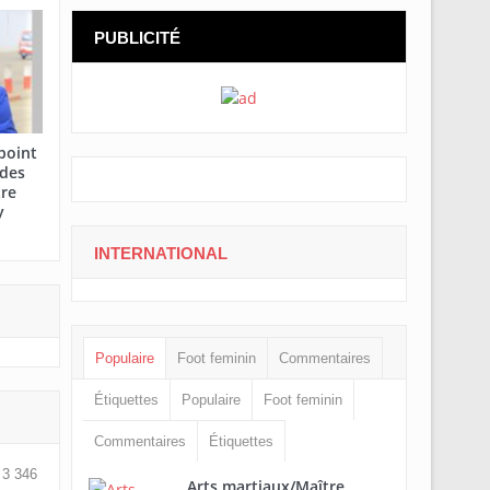
PUBLICITÉ
point
 des
tre
y
INTERNATIONAL
Populaire
Foot feminin
Commentaires
Étiquettes
Populaire
Foot feminin
Commentaires
Étiquettes
3 346
Arts martiaux/Maître