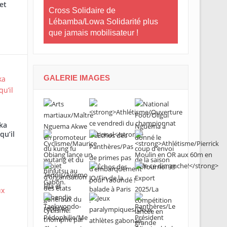
et
e Gabon
Cross Solidaire de
Lébamba/Lowa Solidarité plus
Cross Solid
que jamais mobilisateur !
Lébamba/Mi
« Lébamba es
grand évén
GALERIE IMAGES
ka
qu’il