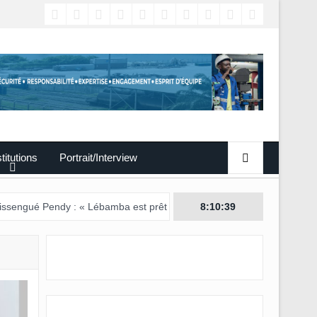
titutions
Portrait/Interview
ndy : « Lébamba est prêt à accueillir ce grand événement »
8:10:40