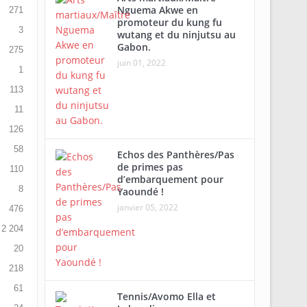
Nguema Akwe en
271
promoteur du kung fu
3
wutang et du ninjutsu au
Gabon.
275
juin 01, 2022
1
113
11
126
58
Echos des Panthères/Pas
de primes pas
110
d’embarquement pour
8
Yaoundé !
janvier 05, 2022
476
2 204
20
218
61
Tennis/Avomo Ella et