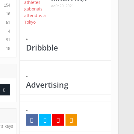
154
août 20, 2021
16
51
4
91
Dribbble
18
Advertising
's keys