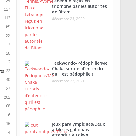
Lebendje reçus en
24
triomphe par les autorités
127
de Bitam
113
décembre 25, 2020
69
22
7
28
2
Taekwondo-Pédophilie/Me
Chaka surpris d’entendre
rts
122
qu’il est pédophile !
40
décembre 22, 2021
27
202
68
6
Jeux paralympiques/Deux
16
athlètes gabonais
4
attendus à Tokyo