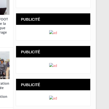
AFOOT
PUBLICITÉ
e la
que
rage
PUBLICITÉ
ration
PUBLICITÉ
cée
ation