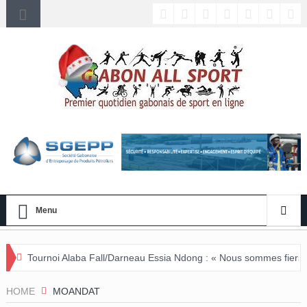
Menu
Alaba Fall/Darneau Essia Ndong : « Nous sommes fiers du parcours de
HOME
MOANDAT