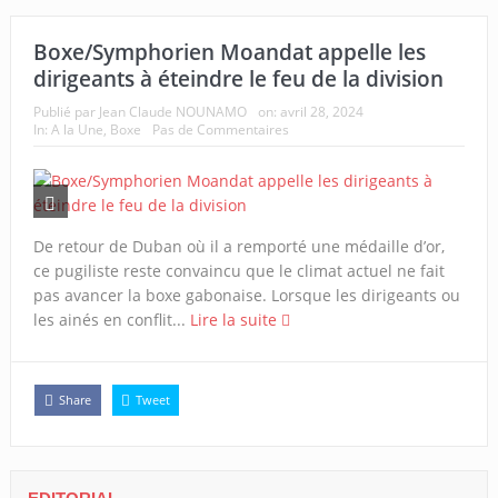
Boxe/Symphorien Moandat appelle les
dirigeants à éteindre le feu de la division
Publié par
Jean Claude NOUNAMO
on:
avril 28, 2024
In:
A la Une
,
Boxe
Pas de Commentaires
De retour de Duban où il a remporté une médaille d’or,
ce pugiliste reste convaincu que le climat actuel ne fait
pas avancer la boxe gabonaise. Lorsque les dirigeants ou
les ainés en conflit...
Lire la suite
Share
Tweet