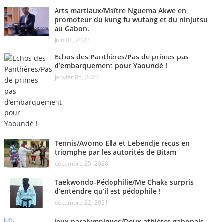
Arts martiaux/Maître Nguema Akwe en
promoteur du kung fu wutang et du ninjutsu
au Gabon.
juin 01, 2022
Echos des Panthères/Pas de primes pas
d’embarquement pour Yaoundé !
janvier 05, 2022
Tennis/Avomo Ella et Lebendje reçus en
triomphe par les autorités de Bitam
décembre 25, 2020
Taekwondo-Pédophilie/Me Chaka surpris
d’entendre qu’il est pédophile !
décembre 22, 2021
Jeux paralympiques/Deux athlètes gabonais