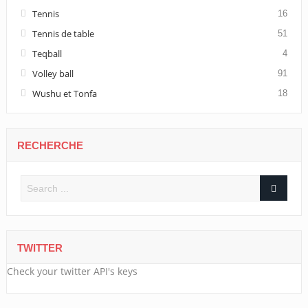
Tennis
16
Tennis de table
51
Teqball
4
Volley ball
91
Wushu et Tonfa
18
RECHERCHE
TWITTER
Check your twitter API's keys