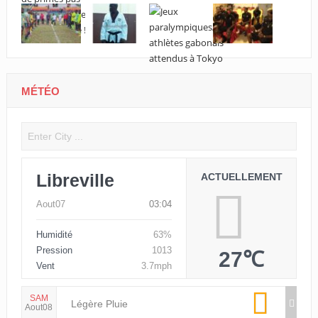
MÉTÉO
Libreville
ACTUELLEMENT
Aout07
03:04
Humidité
63%
Pression
1013
27℃
Vent
3.7mph
SAM
Légère Pluie
Aout08