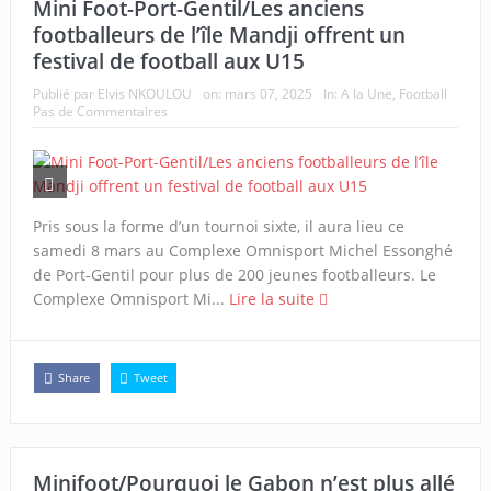
Mini Foot-Port-Gentil/Les anciens
footballeurs de l’île Mandji offrent un
festival de football aux U15
Publié par
Elvis NKOULOU
on:
mars 07, 2025
In:
A la Une
,
Football
Pas de Commentaires
Pris sous la forme d’un tournoi sixte, il aura lieu ce
samedi 8 mars au Complexe Omnisport Michel Essonghé
de Port-Gentil pour plus de 200 jeunes footballeurs. Le
Complexe Omnisport Mi...
Lire la suite
Share
Tweet
Minifoot/Pourquoi le Gabon n’est plus allé