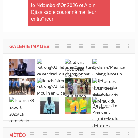
tives du
le Ndambo d’Or 2026 et Alain
Tournoi int
Djissikadié couronné meilleur
ville de Po
entraîneur
GALERIE IMAGES
MÉTÉO