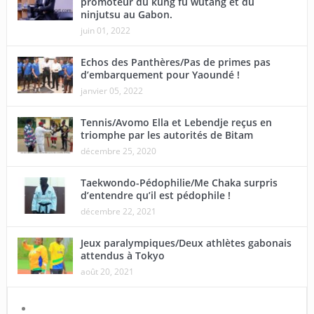
promoteur du kung fu wutang et du
ninjutsu au Gabon.
juin 01, 2022
Echos des Panthères/Pas de primes pas
d’embarquement pour Yaoundé !
janvier 05, 2022
Tennis/Avomo Ella et Lebendje reçus en
triomphe par les autorités de Bitam
décembre 25, 2020
Taekwondo-Pédophilie/Me Chaka surpris
d’entendre qu’il est pédophile !
décembre 22, 2021
Jeux paralympiques/Deux athlètes gabonais
attendus à Tokyo
août 20, 2021