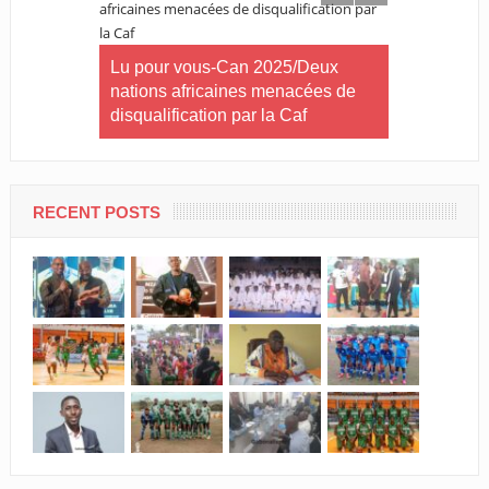
our de
aray !
Lu pour vous-Can 2025/Deux
nations africaines menacées de
disqualification par la Caf
Football-
Ogouéra réél
RECENT POSTS