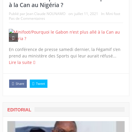
à la Can au Nigéria ?
Publié par
Jean Claude NOUNAMO
on:
juillet 11, 2021
In:
Mini foot
Pas de Commentaires
En conférence de presse samedi dernier, la Fégamif s’en
prend au ministère des Sports qui leur aurait réfusé...
Lire la suite
Share
Tweet
EDITORIAL