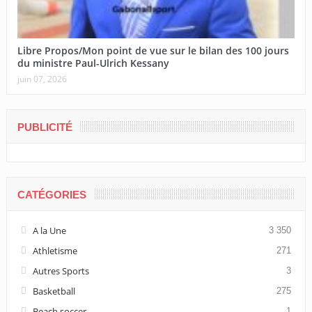
Libre Propos/Mon point de vue sur le bilan des 100 jours
du ministre Paul-Ulrich Kessany
juin 07, 2026
PUBLICITÉ
CATÉGORIES
A la Une
3 350
Athletisme
271
Autres Sports
3
Basketball
275
Beach soccer
1