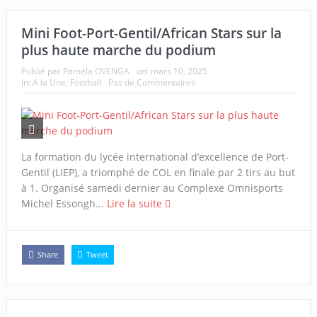
Mini Foot-Port-Gentil/African Stars sur la
plus haute marche du podium
Publié par
Paméla OVENGA
on:
mars 10, 2025
In:
A la Une
,
Football
Pas de Commentaires
La formation du lycée international d’excellence de Port-
Gentil (LIEP), a triomphé de COL en finale par 2 tirs au but
à 1. Organisé samedi dernier au Complexe Omnisports
Michel Essongh...
Lire la suite
Share
Tweet