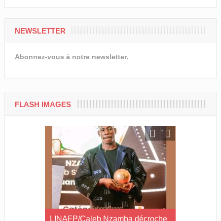
NEWSLETTER
Abonnez-vous à notre newsletter.
FLASH IMAGES
ilan à mi-
LINAFP/Caleb Nzamba décroche
Judo-Port-G