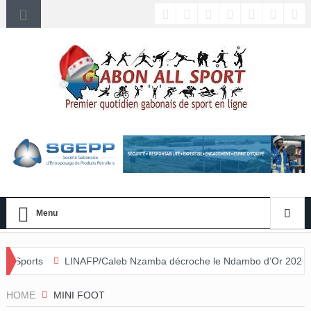
Menu
NAFP/Caleb Nzamba décroche le Ndambo d’Or 2026 et Alain Djissikadié
nulée
HOME
MINI FOOT