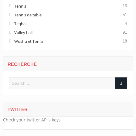
Tennis
16
Tennis de table
51
Teqball
4
Volley ball
91
Wushu et Tonfa
18
RECHERCHE
TWITTER
Check your twitter API's keys