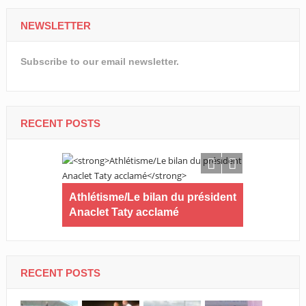
NEWSLETTER
Subscribe to our email newsletter.
RECENT POSTS
rps arrive
Athlétisme/Le bilan du président
10km de PO
es heures
Anaclet Taty acclamé
satisfait d
ans de sus
RECENT POSTS