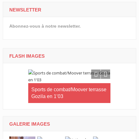
NEWSLETTER
Abonnez-vous à notre newsletter.
FLASH IMAGES
kong sacré
Sports de combat/Moover terrasse
Corporate 
Gozila en 1’03
5e édition a
GALERIE IMAGES