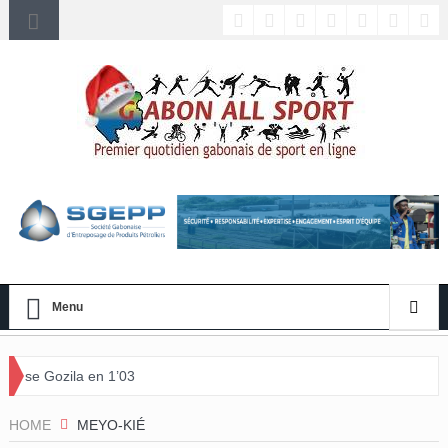
Menu
 en 1’03
HOME
MEYO-KIÉ