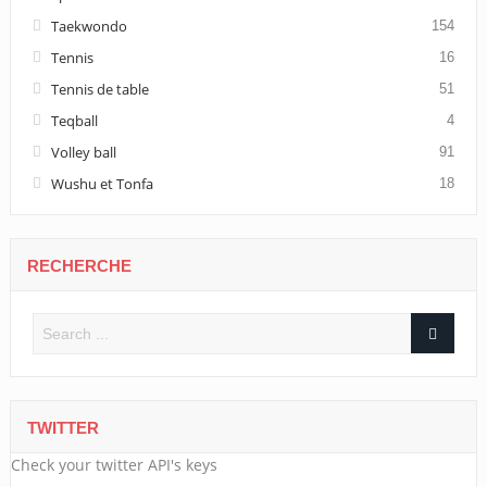
Taekwondo
154
Tennis
16
Tennis de table
51
Teqball
4
Volley ball
91
Wushu et Tonfa
18
RECHERCHE
TWITTER
Check your twitter API's keys