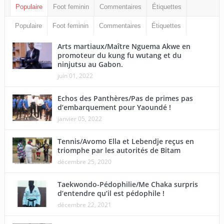
Populaire
Foot feminin
Commentaires
Étiquettes
Populaire
Foot feminin
Commentaires
Étiquettes
Arts martiaux/Maître Nguema Akwe en
promoteur du kung fu wutang et du
ninjutsu au Gabon.
juin 01, 2022
Echos des Panthères/Pas de primes pas
d’embarquement pour Yaoundé !
janvier 05, 2022
Tennis/Avomo Ella et Lebendje reçus en
triomphe par les autorités de Bitam
décembre 25, 2020
Taekwondo-Pédophilie/Me Chaka surpris
d’entendre qu’il est pédophile !
décembre 22, 2021