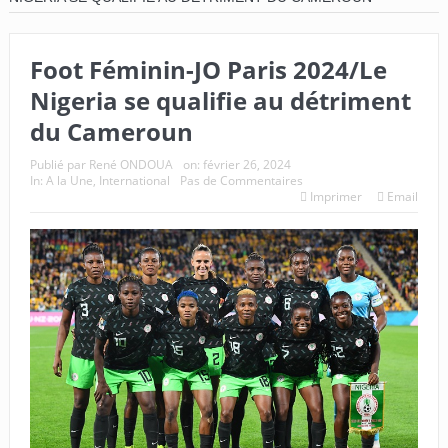
Foot Féminin-JO Paris 2024/Le
Nigeria se qualifie au détriment
du Cameroun
Publié par
René ONDOUA
on:
février 26, 2024
In:
A la Une
,
International
Pas de Commentaires
Imprimer
Email