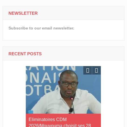
NEWSLETTER
Subscribe to our email newsletter.
RECENT POSTS
zui
Eliminatoires CDM
Challenge
signe pro
2026/Mouyouma choisit ses 28
Portuaire