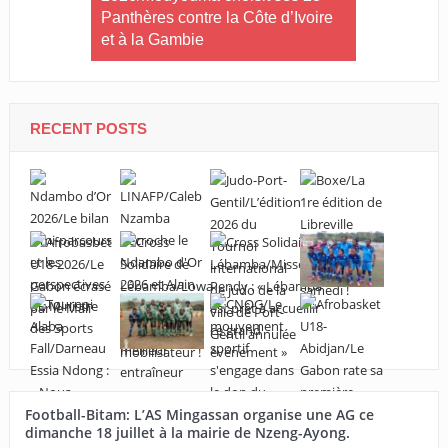
ère
Panthères contre la Côte d’Ivoire
la 1
édit
et à la Gambie
RECENT POSTS
Football-Bitam: L’AS Mingassan organise une AG ce
dimanche 18 juillet à la mairie de Nzeng-Ayong.