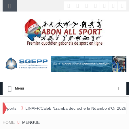
Menu
NAFP/Caleb Nzamba décroche le Ndambo d’Or 2026 et Alain Djissikadié
nulée
HOME
MENGUE