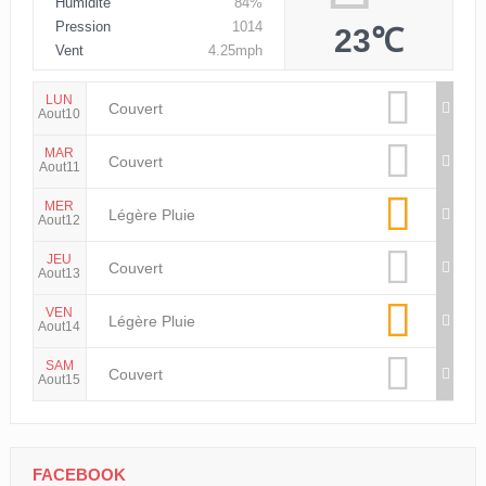
Humidité
84%
Pression
1014
23℃
Vent
4.25mph
LUN
Couvert
Aout10
MAR
Couvert
Aout11
MER
Légère Pluie
Aout12
JEU
Couvert
Aout13
VEN
Légère Pluie
Aout14
SAM
Couvert
Aout15
FACEBOOK