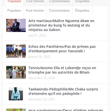
Populaire
Foot feminin
Commentaires
Étiquettes
Populaire
Foot feminin
Commentaires
Étiquettes
Arts martiaux/Maître Nguema Akwe en
promoteur du kung fu wutang et du
ninjutsu au Gabon.
juin 01, 2022
Echos des Panthères/Pas de primes pas
d’embarquement pour Yaoundé !
janvier 05, 2022
Tennis/Avomo Ella et Lebendje reçus en
triomphe par les autorités de Bitam
décembre 25, 2020
Taekwondo-Pédophilie/Me Chaka surpris
d’entendre qu’il est pédophile !
décembre 22, 2021
Jeux paralympiques/Deux athlètes gabonais