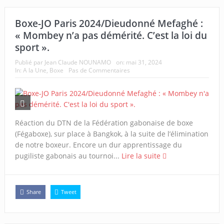
Boxe-JO Paris 2024/Dieudonné Mefaghé :
« Mombey n’a pas démérité. C’est la loi du
sport ».
Publié par
Jean Claude NOUNAMO
on:
mai 31, 2024
In:
A la Une
,
Boxe
Pas de Commentaires
Réaction du DTN de la Fédération gabonaise de boxe
(Fégaboxe), sur place à Bangkok, à la suite de l’élimination
de notre boxeur. Encore un dur apprentissage du
pugiliste gabonais au tournoi...
Lire la suite
Share
Tweet