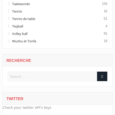
Taekwondo
154
Tennis
16
Tennis de table
51
Teqball
4
Volley ball
91
Wushu et Tonfa
18
RECHERCHE
TWITTER
Check your twitter API's keys