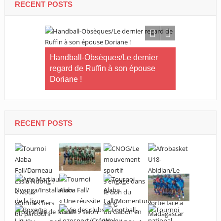
RECENT POSTS
Handball-Obsèques/Le dernier
Foot fémini
ime/La
regard de Ruffin à son épouse
Edzoumou s
ation sur
Doriane !
olaire à
RECENT POSTS