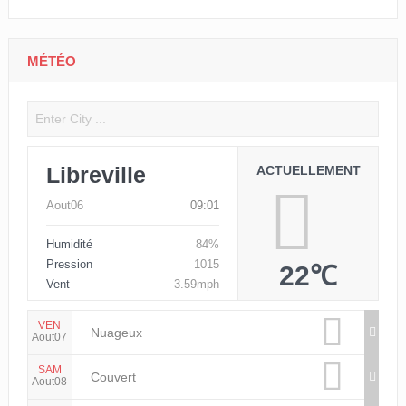
MÉTÉO
Libreville
ACTUELLEMENT
Aout06
09:01
Humidité
84%
Pression
1015
22℃
Vent
3.59mph
VEN
Nuageux
Aout07
SAM
Couvert
Aout08