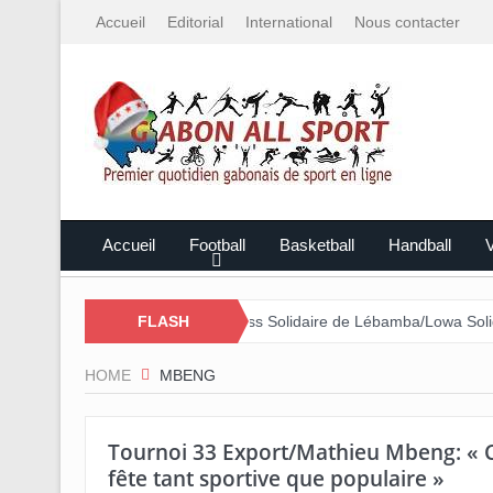
Accueil
Editorial
International
Nous contacter
Accueil
Football
Basketball
Handball
V
asé par le Mali
FLASH
Cross Solidaire de Lébamba/Lowa Solidarité plus 
HOME
MBENG
Tournoi 33 Export/Mathieu Mbeng: « C’
fête tant sportive que populaire »