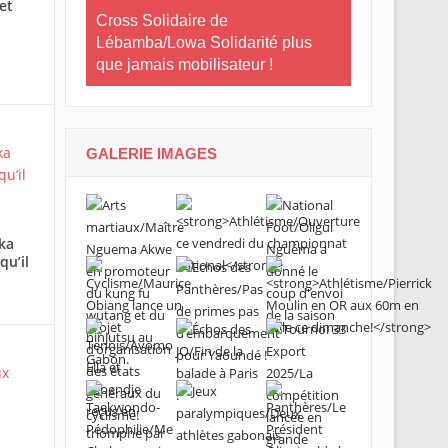
et
e Gabon
Cross Solidaire de
Lébamba/Lowa Solidarité plus
Cross Solid
que jamais mobilisateur !
Lébamba/Mi
« Lébamba es
grand évén
GALERIE IMAGES
ka
qu’il