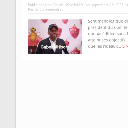
Publié par
Jean Claude NOUNAMO
on:
septembre 16, 2025
I
Pas de Commentaires
Sentiment logique de
président du Comité 
une 4e édition sans 
atteint ses objectifs
que les rideaux...
Lir