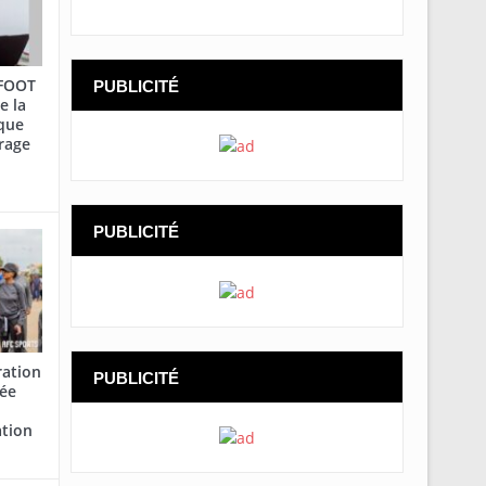
AFOOT
PUBLICITÉ
e la
que
rage
PUBLICITÉ
ration
PUBLICITÉ
cée
ation