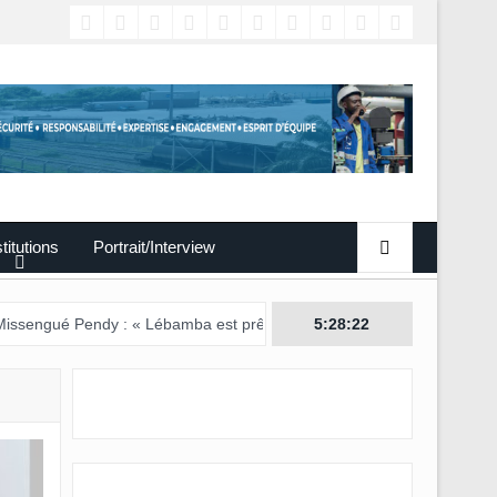
titutions
Portrait/Interview
endy : « Lébamba est prêt à accueillir ce grand événement »
5:28:23