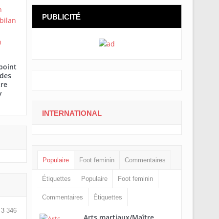
PUBLICITÉ
point
 des
tre
y
INTERNATIONAL
Populaire
Foot feminin
Commentaires
Étiquettes
Populaire
Foot feminin
Commentaires
Étiquettes
3 346
Arts martiaux/Maître