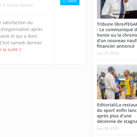
Tweet
n:
A la Une
,
Football
 satisfaction du
Tribune libre/FEG
d’organisation après
: Le communiqué d
honte ou la chroni
faute et qui a donc
d’un nouveau nauf
. C’est samedi dernier
financier annoncé
e la suite
juin 25, 2026
Editorial/La restau
du sport enfin lan
après plus d’une
décennie de stagn
juin 08, 2026