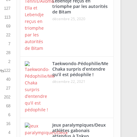
Lebendje reçus en
triomphe par les autorités
127
de Bitam
113
décembre 25, 2020
69
22
7
28
2
Taekwondo-Pédophilie/Me
Chaka surpris d’entendre
rts
122
qu’il est pédophile !
40
décembre 22, 2021
27
202
68
6
16
Jeux paralympiques/Deux
athlètes gabonais
4
attendus à Tokyo