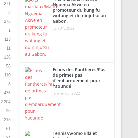
271
Nguema Akwe en
promoteur du kung fu
3
wutang et du ninjutsu au
Gabon.
275
juin 01, 2022
1
113
11
126
58
Echos des Panthères/Pas
de primes pas
110
d’embarquement pour
8
Yaoundé !
476
janvier 05, 2022
2 204
20
218
61
Tennis/Avomo Ella et
24