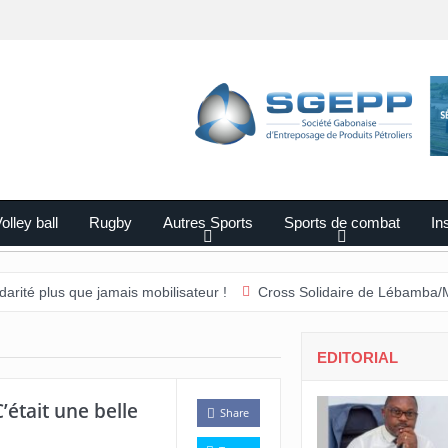
olley ball
Rugby
Autres Sports
Sports de combat
Ins
que jamais mobilisateur !
Cross Solidaire de Lébamba/Missengué P
EDITORIAL
était une belle
Share