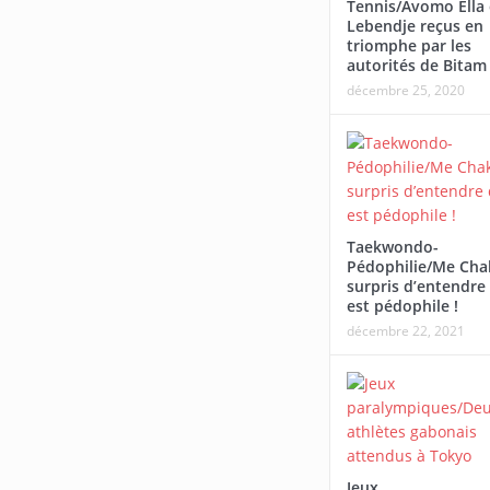
Tennis/Avomo Ella 
Afrobasbet U18-2026/L
Lebendje reçus en
triomphe par les
Tournoi Alaba Fall/Darneau Essia
écrasé par le Mali
autorités de Bitam
Ndong : « Nous sommes fiers du
décembre 25, 2020
parcours de nos joueurs ».
Taekwondo-
Pédophilie/Me Cha
surpris d’entendre 
est pédophile !
décembre 22, 2021
Jeux