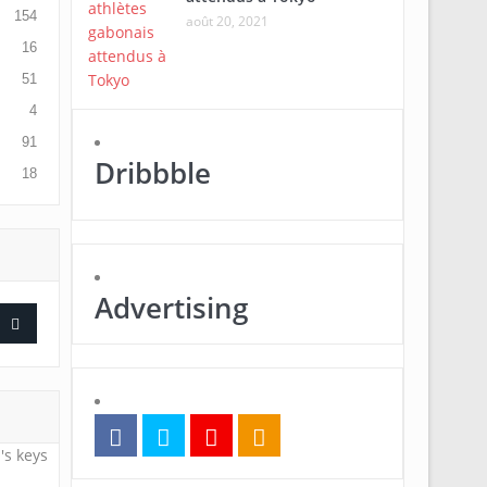
154
août 20, 2021
16
51
4
91
Dribbble
18
Advertising
's keys