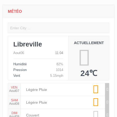
MÉTÉO
Libreville
ACTUELLEMENT
Aout06
11:04
Humidité
82%
Pression
1014
24℃
Vent
5.15mph
VEN
Légère Pluie
Aout07
SAM
Légère Pluie
Aout08
DIM
Couvert
Aout09