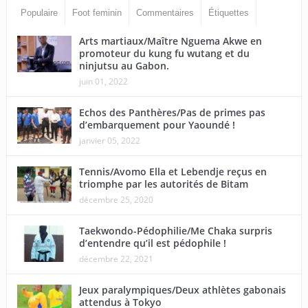
Populaire
Foot feminin
Commentaires
Étiquettes
Arts martiaux/Maître Nguema Akwe en
promoteur du kung fu wutang et du
ninjutsu au Gabon.
juin 01, 2022
Echos des Panthères/Pas de primes pas
d’embarquement pour Yaoundé !
janvier 05, 2022
Tennis/Avomo Ella et Lebendje reçus en
triomphe par les autorités de Bitam
décembre 25, 2020
Taekwondo-Pédophilie/Me Chaka surpris
d’entendre qu’il est pédophile !
décembre 22, 2021
Jeux paralympiques/Deux athlètes gabonais
attendus à Tokyo