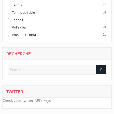
Tennis
16
Tennis de table
51
Teqball
4
Volley ball
91
Wushu et Tonfa
18
RECHERCHE
TWITTER
Check your twitter API's keys