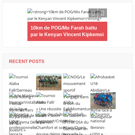
/Fin du
10km de POG/Mo Farah battu
Can Fémin
ent de haut
par le Kenyan Vincent Kipkemoi
saute sur l
signe son é
RECENT POSTS