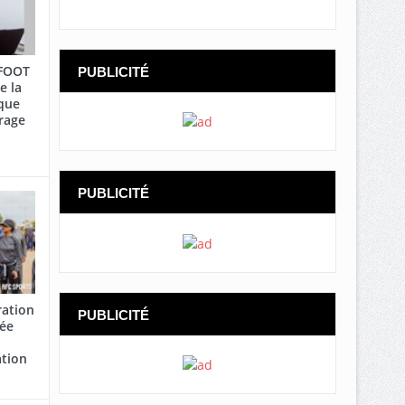
AFOOT
PUBLICITÉ
e la
que
rage
PUBLICITÉ
ration
PUBLICITÉ
cée
ation