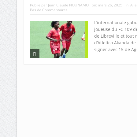
Publié par
Jean Claude NOUNAMO
on:
mars 26, 2025
In:
A l
Pas de Commentaires
L’internationale gab
joueuse du FC 109 de 
de Libreville et tout
d’Atletico Akanda de 
signer avec 15 de Ag