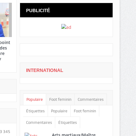
PUBLICITÉ
point
 des
tre
y
INTERNATIONAL
Populaire
Foot feminin
Commentaires
Étiquettes
Populaire
Foot feminin
Commentaires
Étiquettes
3 345
Arts martiaux/Maître