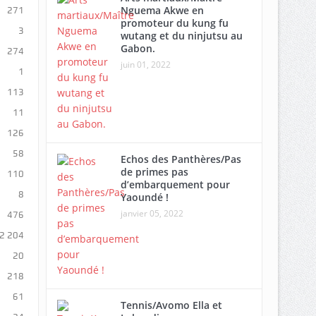
Nguema Akwe en
271
promoteur du kung fu
3
wutang et du ninjutsu au
Gabon.
274
juin 01, 2022
1
113
11
126
58
Echos des Panthères/Pas
de primes pas
110
d’embarquement pour
8
Yaoundé !
janvier 05, 2022
476
2 204
20
218
61
Tennis/Avomo Ella et