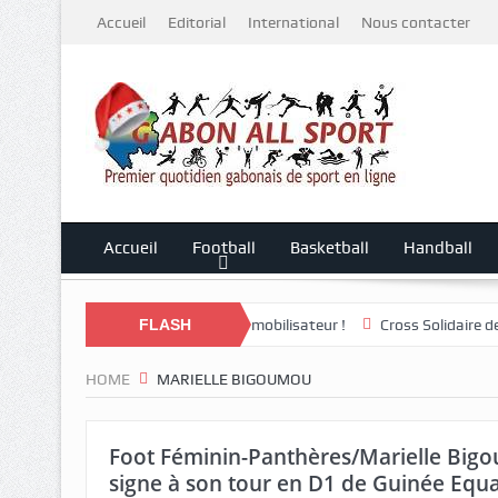
Accueil
Editorial
International
Nous contacter
Accueil
Football
Basketball
Handball
darité plus que jamais mobilisateur !
FLASH
Cross Solidaire de Lébamba/M
HOME
MARIELLE BIGOUMOU
Foot Féminin-Panthères/Marielle Bi
signe à son tour en D1 de Guinée Equa