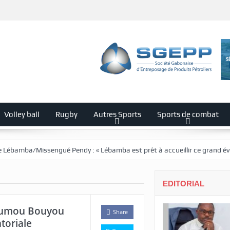
Volley ball
Rugby
Autres Sports
Sports de combat
issengué Pendy : « Lébamba est prêt à accueillir ce grand événement »
EDITORIAL
goumou Bouyou
Share
toriale