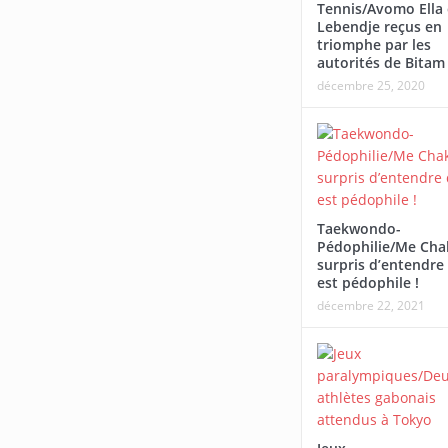
Tennis/Avomo Ella 
Cross Solidaire de
Lebendje reçus en
Tournoi national féminin-
Lébamba/Lowa Solidari
triomphe par les
autorités de Bitam
U20/L’Estuaire première équipe
que jamais mobilisateur
décembre 25, 2020
qualifiée pour les demi-finales
Taekwondo-
Pédophilie/Me Cha
surpris d’entendre 
est pédophile !
décembre 22, 2021