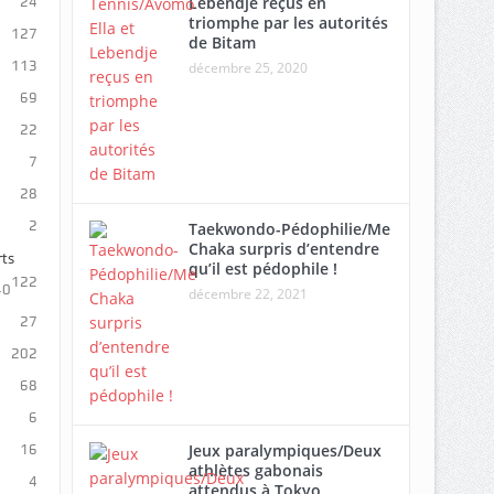
Lebendje reçus en
24
triomphe par les autorités
127
de Bitam
113
décembre 25, 2020
69
22
7
28
2
Taekwondo-Pédophilie/Me
Chaka surpris d’entendre
rts
qu’il est pédophile !
122
40
décembre 22, 2021
27
202
68
6
Jeux paralympiques/Deux
16
athlètes gabonais
4
attendus à Tokyo