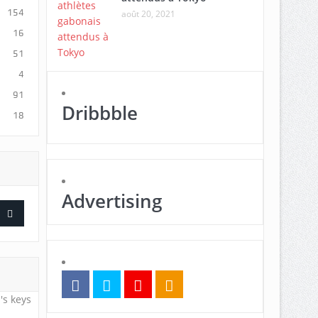
154
août 20, 2021
16
51
4
91
Dribbble
18
Advertising
's keys