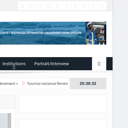
Institutions
Portrait/Interview
Tournoi national féminin-U20/Le Woleu-Ntem rejoint l’Estuaire en dem
20:38:34