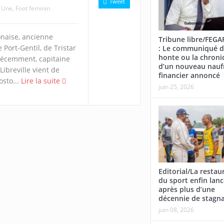
Tweet
a Une
,
Foot feminin
onaise, ancienne
Tribune libre/FEG
Port-Gentil, de Tristar
: Le communiqué d
honte ou la chroni
 récemment, capitaine
d’un nouveau nauf
Libreville vient de
financier annoncé
osto...
Lire la suite
juin 25, 2026
Editorial/La restau
du sport enfin lan
après plus d’une
décennie de stagn
juin 08, 2026