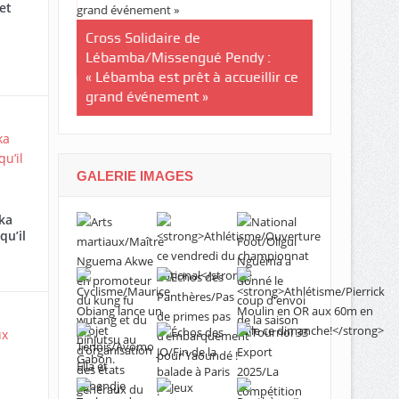
et
Tournoi nat
té plus
Cross Solidaire de
Woleu-Ntem 
 !
Lébamba/Missengué Pendy :
demi-finale
« Lébamba est prêt à accueillir ce
grand événement »
GALERIE IMAGES
ka
qu’il