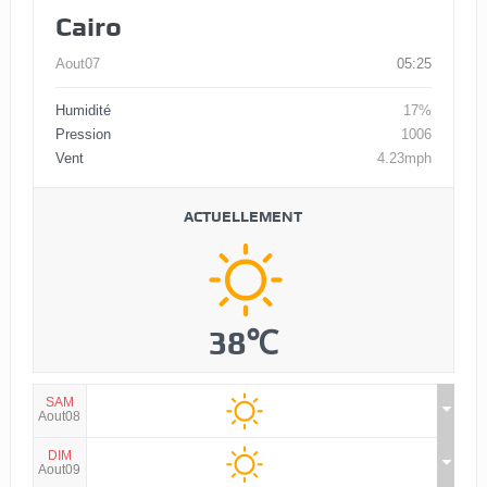
Cairo
Aout07
05:25
Humidité
17%
Pression
1006
Vent
4.23mph
ACTUELLEMENT
38℃
SAM
Aout08
DIM
Aout09