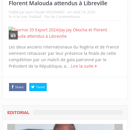
Florent Malouda attendus à Libreville
Publié par
Jean Claude NOUNAMO
on:
août 14, 2024
In:
A la Une
,
Football
Pas de Commentaires
Les deux anciens internationaux du Nigéria et de France
viennent rehausser par leur présence la finale de cette
compétition par un match de gala patronné par le
Président de la République, a...
Lire la suite
Share
Tweet
EDITORIAL