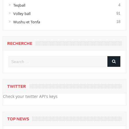
Teqball
4
Volley ball
91
Wushu et Tonfa
18
RECHERCHE
TWITTER
Check your twitter API's keys
TOP NEWS