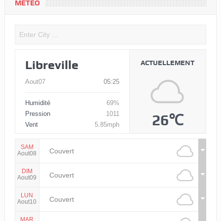
MÉTÉO
Libreville
ACTUELLEMENT
Aout07
05:25
Humidité
69%
Pression
1011
26℃
Vent
5.85mph
SAM
Couvert
Aout08
DIM
Couvert
Aout09
LUN
Couvert
Aout10
MAR