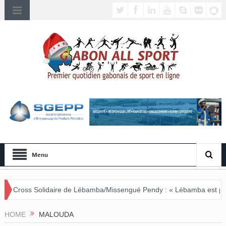
Menu
re de Lébamba/Missengué Pendy : « Lébamba est prêt à accueillir ce
HOME
MALOUDA