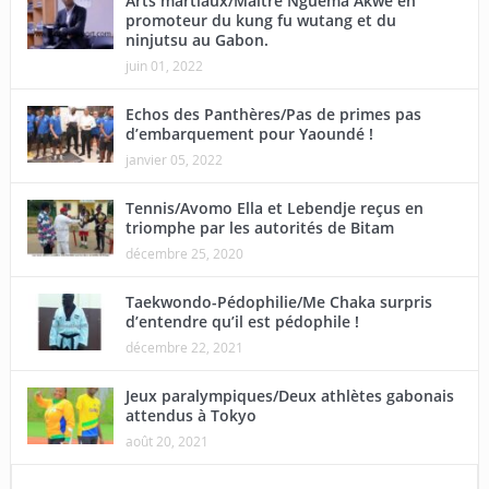
Arts martiaux/Maître Nguema Akwe en
promoteur du kung fu wutang et du
ninjutsu au Gabon.
juin 01, 2022
Echos des Panthères/Pas de primes pas
d’embarquement pour Yaoundé !
janvier 05, 2022
Tennis/Avomo Ella et Lebendje reçus en
triomphe par les autorités de Bitam
décembre 25, 2020
Taekwondo-Pédophilie/Me Chaka surpris
d’entendre qu’il est pédophile !
décembre 22, 2021
Jeux paralympiques/Deux athlètes gabonais
attendus à Tokyo
août 20, 2021