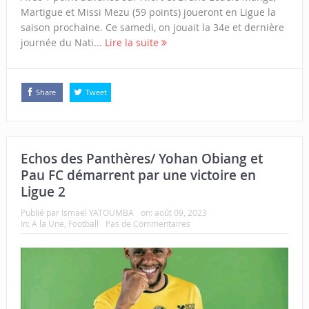
Martigue et Missi Mezu (59 points) joueront en Ligue la
saison prochaine. Ce samedi, on jouait la 34e et dernière
journée du Nati...
Lire la suite
Share
Tweet
Echos des Panthères/ Yohan Obiang et
Pau FC démarrent par une victoire en
Ligue 2
Publié par
Ismaël YATOUMBA
on:
août 09, 2023
In:
A la Une
,
Football
Pas de Commentaires