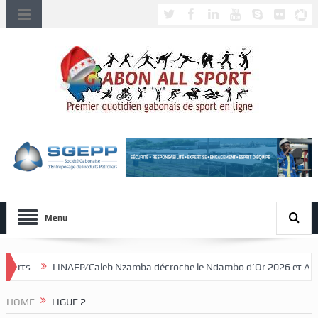
Menu
aleb Nzamba décroche le Ndambo d’Or 2026 et Alain Djissikadié couronn
HOME
LIGUE 2