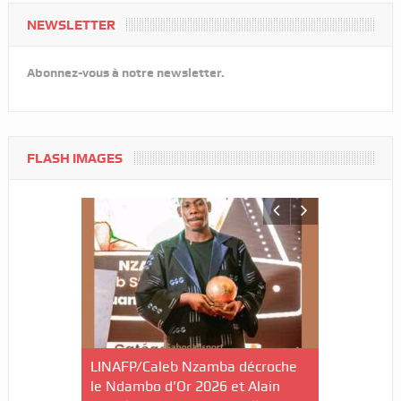
NEWSLETTER
Abonnez-vous à notre newsletter.
FLASH IMAGES
ilan à mi-
LINAFP/Caleb Nzamba décroche
Judo-Port-G
ctives du
le Ndambo d’Or 2026 et Alain
du Tournoi 