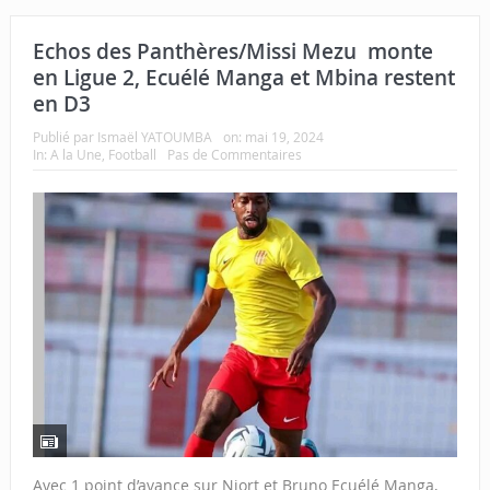
Echos des Panthères/Missi Mezu monte
en Ligue 2, Ecuélé Manga et Mbina restent
en D3
Publié par
Ismaël YATOUMBA
on:
mai 19, 2024
In:
A la Une
,
Football
Pas de Commentaires
Avec 1 point d’avance sur Niort et Bruno Ecuélé Manga,