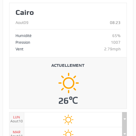
Cairo
Aout09
08:23
Humidité
65%
Pression
1007
Vent
2.79mph
ACTUELLEMENT
26℃
LUN
Aout10
MAR