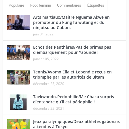
Populaire
Foot feminin
Commentaires
Étiquettes
Arts martiaux/Maître Nguema Akwe en
promoteur du kung fu wutang et du
ninjutsu au Gabon.
juin 01, 2022
Echos des Panthères/Pas de primes pas
d’embarquement pour Yaoundé !
janvier 05, 2022
Tennis/Avomo Ella et Lebendje reçus en
triomphe par les autorités de Bitam
décembre 25, 2020
Taekwondo-Pédophilie/Me Chaka surpris
d’entendre qu’il est pédophile !
décembre 22, 2021
Jeux paralympiques/Deux athlètes gabonais
attendus à Tokyo