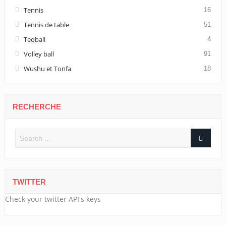
Tennis
16
Tennis de table
51
Teqball
4
Volley ball
91
Wushu et Tonfa
18
RECHERCHE
TWITTER
Check your twitter API's keys