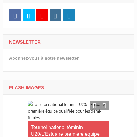
NEWSLETTER
Abonnez-vous à notre newsletter.
FLASH IMAGES
CNOG/Le m
rneau Essia
Tournoi national féminin-
s’engage d
 fiers du
U20/L’Estuaire première équipe