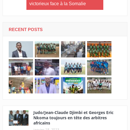
Clotaire
victorieux face à la Somalie
Tennis de 
le premier
Maloufa : « 
sont entrai
RECENT POSTS
Judo/Jean-Claude Djimbi et Georges Eric
Nkoma toujours en tête des arbitres
africains
janvier 18, 2023