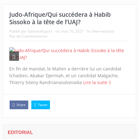
Judo-Afrique/Qui succédera à Habib
Sissoko à la tête de l’UAJ?
Publié par
Gabonallsport
on:
mai 10, 2021
In:
International
Pas de Commentaires
En fin de mandat, le Malien a derrière lui un candidat
tchadien, Abakar Djermah, et un candidat Malgache,
Thierry Siteny Randrianasoloniaika
Lire la suite
Share
Tweet
EDITORIAL