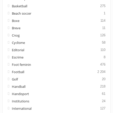
Basketball
275
Beach soccer
1
Boxe
114
Breve
11
Cnog
126
Cyclisme
58
Editorial
110
Escrime
8
Foot feminin
476
Football
2 204
Golf
20
Handball
218
Handisport
61
Institutions
24
International
127