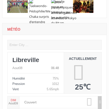
MÉTÉO
Libreville
ACTUELLEMENT
Aout08
06:48
Humidité
75%
Pression
1012
25℃
Vent
5.65mph
DIM
Couvert
Aout09