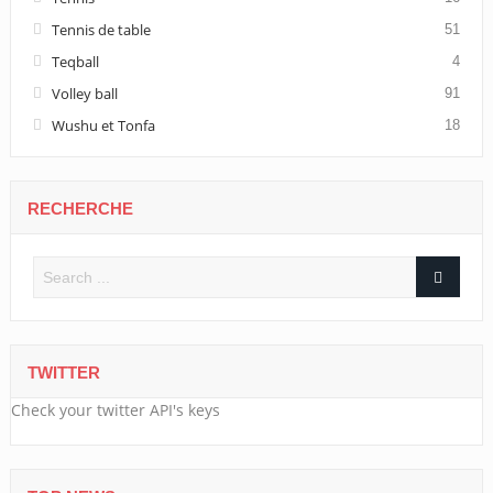
Tennis de table
51
Teqball
4
Volley ball
91
Wushu et Tonfa
18
RECHERCHE
TWITTER
Check your twitter API's keys