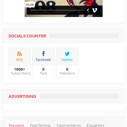
SOCIALS COUNTER
RSS
facebook
twitter
1000+
0
0
Subscribers
fans
followers
ADVERTISING
Populaire
Foot feminin
Commentaires
Étiquettes