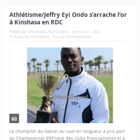
Athlétisme/Jeffry Eyi Ondo s’arrache l’or
à Kinshasa en RDC
Publié par
Chil Muaka Mavoungou
on:
mai 21, 2023
In:
A la Une
,
Athletisme
Pas de Commentaires
Le champion du Gabon au saut en longueur a pris part
au Championnat d’Afrique des clubs francophones et a