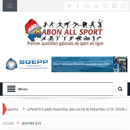
Menu
FP/Caleb Nzamba décroche le Ndambo d’Or 2026 et Alain Djissikadié cour
HOME
JEFFRY EYI