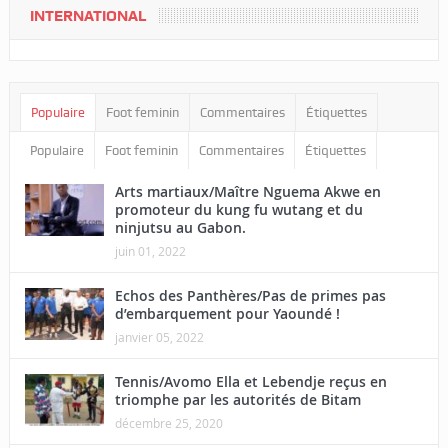
INTERNATIONAL
Populaire
Foot feminin
Commentaires
Étiquettes
Populaire
Foot feminin
Commentaires
Étiquettes
Arts martiaux/Maître Nguema Akwe en
promoteur du kung fu wutang et du
ninjutsu au Gabon.
juin 01, 2022
Echos des Panthères/Pas de primes pas
d’embarquement pour Yaoundé !
janvier 05, 2022
Tennis/Avomo Ella et Lebendje reçus en
triomphe par les autorités de Bitam
décembre 25, 2020