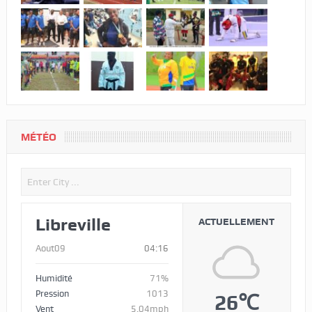
MÉTÉO
Libreville
ACTUELLEMENT
Aout09
04:16
Humidité
71%
Pression
1013
26℃
Vent
5.04mph