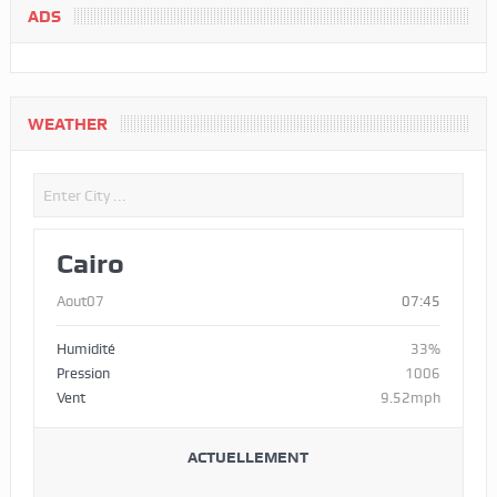
ADS
WEATHER
Cairo
Aout07
07:45
Humidité
33%
Pression
1006
Vent
9.52mph
ACTUELLEMENT