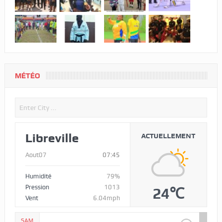
MÉTÉO
Libreville
ACTUELLEMENT
Aout07
07:45
Humidité
79%
Pression
1013
24℃
Vent
6.04mph
SAM