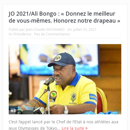
JO 2021/Ali Bongo : « Donnez le meilleur
de vous-mêmes. Honorez notre drapeau »
Publié par
Jean Claude NOUNAMO
on:
juillet 23, 2021
In:
Présidence
Pas de Commentaires
C’est l’appel lancé par le Chef de l’Etat à nos athlètes aux
Jeux Olympiqes de Tokyo...
Lire la suite