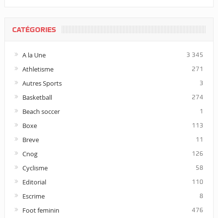
CATÉGORIES
A la Une
3 345
Athletisme
271
Autres Sports
3
Basketball
274
Beach soccer
1
Boxe
113
Breve
11
Cnog
126
Cyclisme
58
Editorial
110
Escrime
8
Foot feminin
476