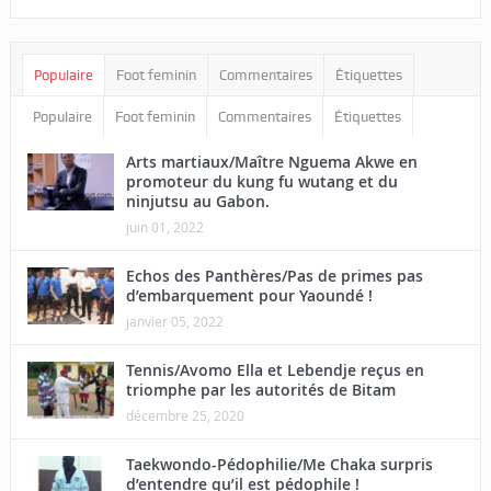
Populaire
Foot feminin
Commentaires
Étiquettes
Populaire
Foot feminin
Commentaires
Étiquettes
Arts martiaux/Maître Nguema Akwe en
promoteur du kung fu wutang et du
ninjutsu au Gabon.
juin 01, 2022
Echos des Panthères/Pas de primes pas
d’embarquement pour Yaoundé !
janvier 05, 2022
Tennis/Avomo Ella et Lebendje reçus en
triomphe par les autorités de Bitam
décembre 25, 2020
Taekwondo-Pédophilie/Me Chaka surpris
d’entendre qu’il est pédophile !