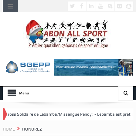
Menu
e Lébamba/Missengué Pendy : « Lébamba est prêt à accueillir ce grand év
HOME
HONOREZ