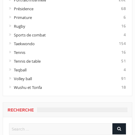
Présidence
68
Primature
6
Rugby
16
Sports de combat
4
Taekwondo
154
Tennis
16
Tennis de table
51
Teqball
4
Volley ball
91
Wushu et Tonfa
18
RECHERCHE