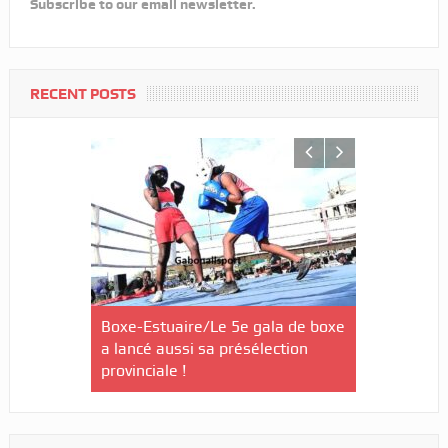
Subscribe to our email newsletter.
RECENT POSTS
e Comité
Boxe-Estuaire/Le 5e gala de boxe
Basketball-
sation pour
a lancé aussi sa présélection
lance un c
provinciale !
filles