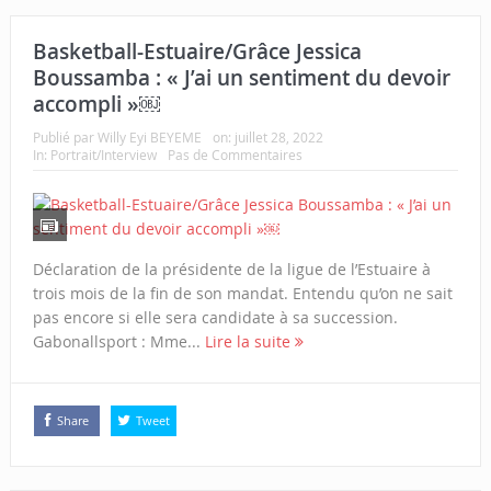
Basketball-Estuaire/Grâce Jessica
Boussamba : « J’ai un sentiment du devoir
accompli »￼
Publié par
Willy Eyi BEYEME
on:
juillet 28, 2022
In:
Portrait/Interview
Pas de Commentaires
Déclaration de la présidente de la ligue de l’Estuaire à
trois mois de la fin de son mandat. Entendu qu’on ne sait
pas encore si elle sera candidate à sa succession.
Gabonallsport : Mme...
Lire la suite
Share
Tweet