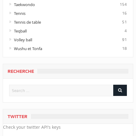
Taekwondo
154
Tennis
16
Tennis de table
51
Teqball
4
Volley ball
91
Wushu et Tonfa
18
RECHERCHE
TWITTER
Check your twitter API's keys