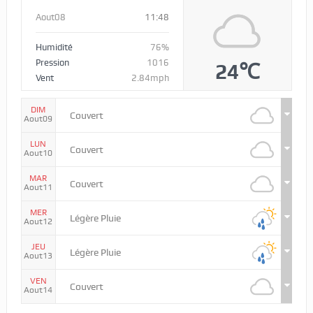
Aout08
11:48
Humidité
76%
Pression
1016
24℃
Vent
2.84mph
DIM
Couvert
Aout09
LUN
Couvert
Aout10
MAR
Couvert
Aout11
MER
Légère Pluie
Aout12
JEU
Légère Pluie
Aout13
VEN
Couvert
Aout14