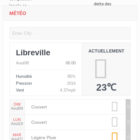
MÉTÉO
Libreville
ACTUELLEMENT
Aout08
06:00
Humidité
85%
Pression
1014
23℃
Vent
4.37mph
DIM
Couvert
Aout09
LUN
Couvert
Aout10