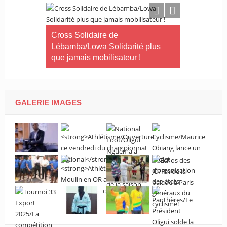
Tournoi nat
té plus
Cross Solidaire de
Woleu-Ntem 
 !
Lébamba/Missengué Pendy :
demi-finale
« Lébamba est prêt à accueillir ce
grand événement »
GALERIE IMAGES