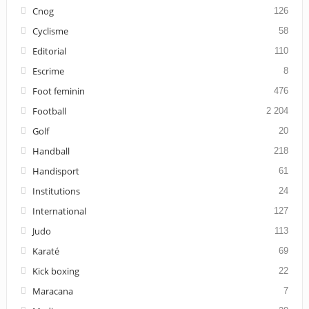
Cnog
126
Cyclisme
58
Editorial
110
Escrime
8
Foot feminin
476
Football
2 204
Golf
20
Handball
218
Handisport
61
Institutions
24
International
127
Judo
113
Karaté
69
Kick boxing
22
Maracana
7