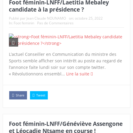
Foot féminin-LNFF/Laetitia Mebaley
candidate à la présidence ?
Publié par
Jean Claude NOUNAMO
on:
octobre 25, 2022
In:
Foot feminin
Pas de Commentaires
L’actuel Conseiller en Communication du ministre des
Sports semble afficher son intérêt au poste au regard de
l’annonce faite lundi soir sur son compte twitter.
« Révolutionnons ensembl...
Lire la suite
Share
Tweet
Foot féminin-LNFF/Généviève Assengone
et Léocadie Ntsame en course !