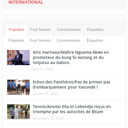
INTERNATIONAL
Populaire
Foot feminin
Commentaires
Étiquettes
Populaire
Foot feminin
Commentaires
Étiquettes
Arts martiaux/Maître Nguema Akwe en
promoteur du kung fu wutang et du
ninjutsu au Gabon.
juin 01, 2022
Echos des Panthères/Pas de primes pas
d’embarquement pour Yaoundé !
janvier 05, 2022
Tennis/Avomo Ella et Lebendje reçus en
triomphe par les autorités de Bitam
décembre 25, 2020