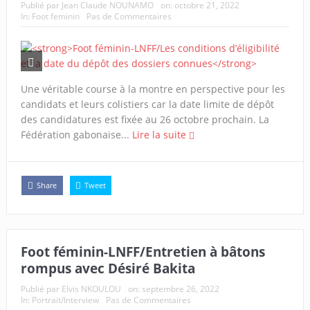
Publié par
Jean Claude NOUNAMO
on:
octobre 21, 2022
In:
Foot feminin
Pas de Commentaires
Une véritable course à la montre en perspective pour les
candidats et leurs colistiers car la date limite de dépôt
des candidatures est fixée au 26 octobre prochain. La
Fédération gabonaise...
Lire la suite
Share
Tweet
Foot féminin-LNFF/Entretien à bâtons
rompus avec Désiré Bakita
Publié par
Elvis NKOULOU
on:
septembre 26, 2022
In:
Portrait/Interview
Pas de Commentaires