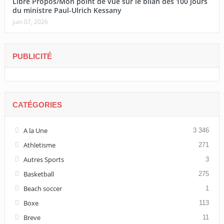
Libre Propos/Mon point de vue sur le bilan des 100 jours
du ministre Paul-Ulrich Kessany
juin 07, 2026
PUBLICITÉ
CATÉGORIES
A la Une
3 346
Athletisme
271
Autres Sports
3
Basketball
275
Beach soccer
1
Boxe
113
Breve
11