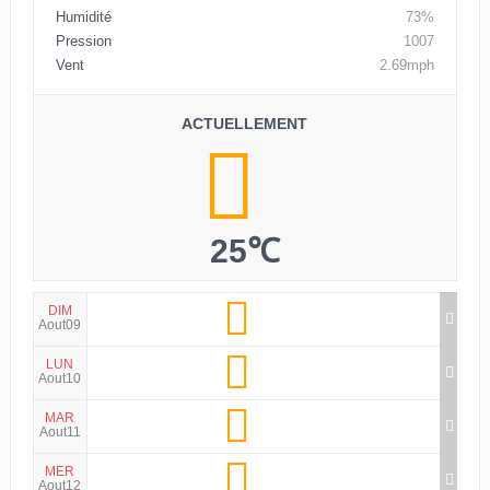
Humidité
73%
Pression
1007
Vent
2.69mph
ACTUELLEMENT
25℃
DIM
Aout09
LUN
Aout10
MAR
Aout11
MER
Aout12