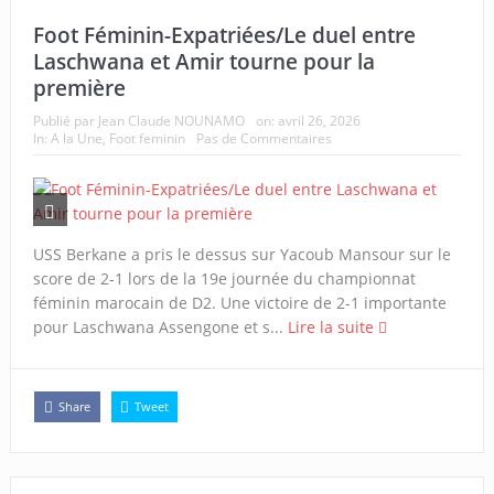
Foot Féminin-Expatriées/Le duel entre
Laschwana et Amir tourne pour la
première
Publié par
Jean Claude NOUNAMO
on:
avril 26, 2026
In:
A la Une
,
Foot feminin
Pas de Commentaires
USS Berkane a pris le dessus sur Yacoub Mansour sur le
score de 2-1 lors de la 19e journée du championnat
féminin marocain de D2. Une victoire de 2-1 importante
pour Laschwana Assengone et s...
Lire la suite
Share
Tweet