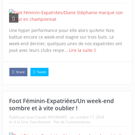
Une hyper performance pour elle alors qu’Amir Nze,
battue encore ce week-end stagne sur trois buts. Le
week-end dernier, quelques unes de nos expatriées ont
joué avec leurs clubs respe...
Lire la suite
Share
Tweet
Foot Féminin-Expatriées/Un week-end
sombre et à vite oublier !
Publié par
Jean Claude NOUNAMO
on:
octobre 17, 2024
In:
A la Une
,
Foot feminin
Pas de Commentaires