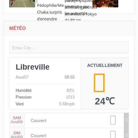
MÉTÉO
Libreville
ACTUELLEMENT
Aout07
08:02
Humidité
83%
Pression
1013
24℃
Vent
5.68mph
SAM
Couvert
Aout08
DIM
Couvert
Aout09