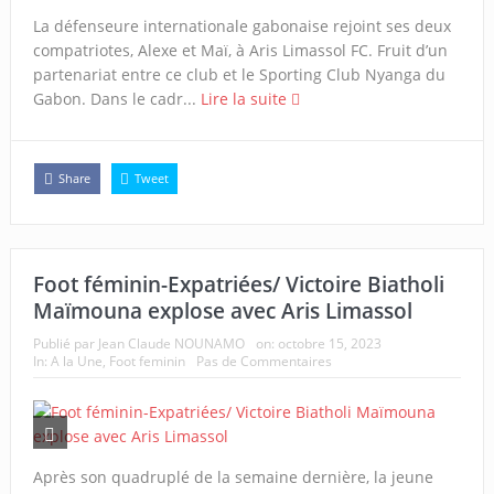
La défenseure internationale gabonaise rejoint ses deux
compatriotes, Alexe et Maï, à Aris Limassol FC. Fruit d’un
partenariat entre ce club et le Sporting Club Nyanga du
Gabon. Dans le cadr...
Lire la suite
Share
Tweet
Foot féminin-Expatriées/ Victoire Biatholi
Maïmouna explose avec Aris Limassol
Publié par
Jean Claude NOUNAMO
on:
octobre 15, 2023
In:
A la Une
,
Foot feminin
Pas de Commentaires
Après son quadruplé de la semaine dernière, la jeune