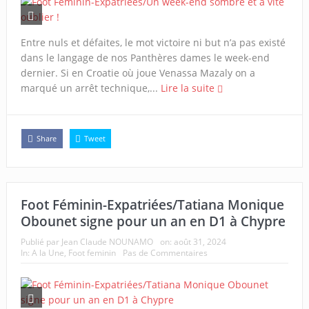
Entre nuls et défaites, le mot victoire ni but n’a pas existé
dans le langage de nos Panthères dames le week-end
dernier. Si en Croatie où joue Venassa Mazaly on a
marqué un arrêt technique,...
Lire la suite
Share
Tweet
Foot Féminin-Expatriées/Tatiana Monique
Obounet signe pour un an en D1 à Chypre
Publié par
Jean Claude NOUNAMO
on:
août 31, 2024
In:
A la Une
,
Foot feminin
Pas de Commentaires