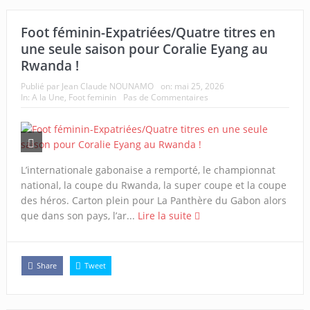
Foot féminin-Expatriées/Quatre titres en
une seule saison pour Coralie Eyang au
Rwanda !
Publié par
Jean Claude NOUNAMO
on:
mai 25, 2026
In:
A la Une
,
Foot feminin
Pas de Commentaires
L’internationale gabonaise a remporté, le championnat
national, la coupe du Rwanda, la super coupe et la coupe
des héros. Carton plein pour La Panthère du Gabon alors
que dans son pays, l’ar...
Lire la suite
Share
Tweet