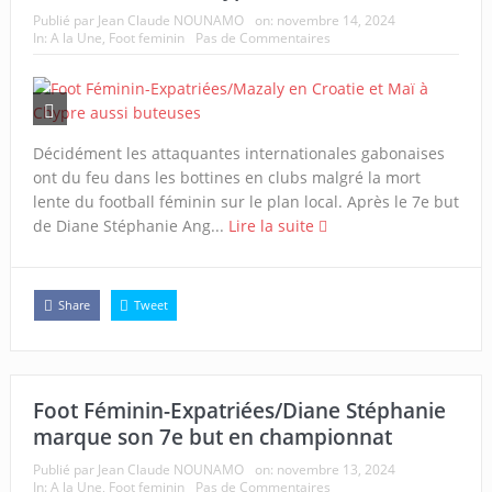
Publié par
Jean Claude NOUNAMO
on:
novembre 14, 2024
In:
A la Une
,
Foot feminin
Pas de Commentaires
Décidément les attaquantes internationales gabonaises
ont du feu dans les bottines en clubs malgré la mort
lente du football féminin sur le plan local. Après le 7e but
de Diane Stéphanie Ang...
Lire la suite
Share
Tweet
Foot Féminin-Expatriées/Diane Stéphanie
marque son 7e but en championnat
Publié par
Jean Claude NOUNAMO
on:
novembre 13, 2024
In:
A la Une
,
Foot feminin
Pas de Commentaires