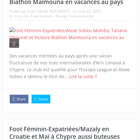
Biatholi Maïmouna en vacances au pays
Publié par
Jean Claude NOUNAMO
on:
mai 22, 2025
In:
A la Une
,
Foot feminin
Pas de Commentaires
Des vacances méritées au pays après une saison
fructueuse de nos trois internationales d’Aris Limasol à
Chypre. Le club est qualifié pour l’Europa League et Alexe
Sidieu a obtenu le titre de...
Lire la suite
Share
Tweet
Foot Féminin-Expatriées/Mazaly en
Croatie et Maï à Chypre aussi buteuses