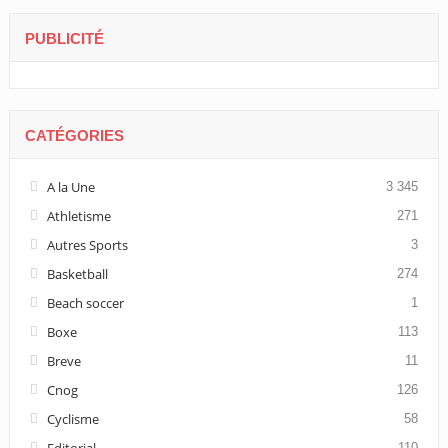
PUBLICITÉ
CATÉGORIES
A la Une
3 345
Athletisme
271
Autres Sports
3
Basketball
274
Beach soccer
1
Boxe
113
Breve
11
Cnog
126
Cyclisme
58
Editorial
110