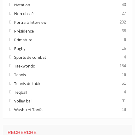
Natation
40
Non classé
27
Portrait/Interview
202
Présidence
68
Primature
6
Rugby
16
Sports de combat
4
Taekwondo
154
Tennis
16
Tennis de table
51
Teqball
4
Volley ball
91
Wushu et Tonfa
18
RECHERCHE