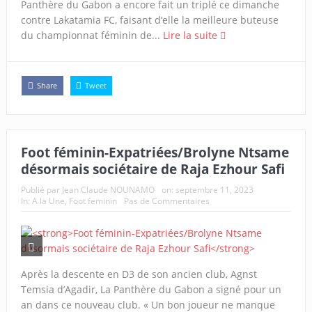
Panthère du Gabon a encore fait un triplé ce dimanche
contre Lakatamia FC, faisant d’elle la meilleure buteuse
du championnat féminin de...
Lire la suite
Share
Tweet
Foot féminin-Expatriées/Brolyne Ntsame
désormais sociétaire de Raja Ezhour Safi
Publié par
Jean Claude NOUNAMO
on:
septembre 11, 2023
In:
A la Une
,
Foot feminin
Pas de Commentaires
Après la descente en D3 de son ancien club, Agnst
Temsia d’Agadir, La Panthère du Gabon a signé pour un
an dans ce nouveau club. « Un bon joueur ne manque