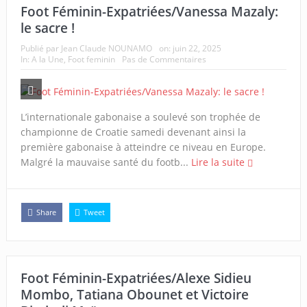
Foot Féminin-Expatriées/Vanessa Mazaly:
le sacre !
Publié par
Jean Claude NOUNAMO
on:
juin 22, 2025
In:
A la Une
,
Foot feminin
Pas de Commentaires
L’internationale gabonaise a soulevé son trophée de
championne de Croatie samedi devenant ainsi la
première gabonaise à atteindre ce niveau en Europe.
Malgré la mauvaise santé du footb...
Lire la suite
Share
Tweet
Foot Féminin-Expatriées/Alexe Sidieu
Mombo, Tatiana Obounet et Victoire