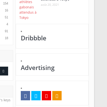
154
août 20, 2021
16
51
4
91
Dribbble
18
Advertising
's keys