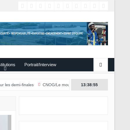
titutions
Portrait/Interview
-finales
CNOG/Le mouvement sportif s’engage dans le don du sa
13:38:56