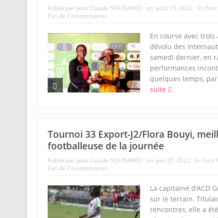
Publié par
Jean Claude NOUNAMO
on:
août 15, 2022
In:
Foot
Pas de Commentaires
En course avec trois 
dévolu des internaut
samedi dernier, en r
performances incont
quelques temps, parl
suite
Tournoi 33 Export-J2/Flora Bouyi, meil
footballeuse de la journée
Publié par
Jean Claude NOUNAMO
on:
juin 20, 2022
In:
Foot 
Pas de Commentaires
La capitaine d’ACD G
sur le terrain. Titula
rencontres, elle a ét