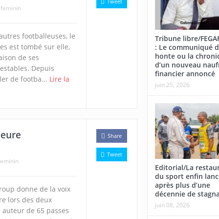
Tweet
 feminin
autres footballeuses, le
Tribune libre/FEG
es est tombé sur elle,
: Le communiqué d
honte ou la chroni
aison de ses
d’un nouveau nauf
estables. Depuis
financier annoncé
er de footba...
Lire la
juin 25, 2026
leure
Share
Tweet
feminin
Editorial/La restau
du sport enfin lan
après plus d’une
roup donne de la voix
décennie de stagn
ire lors des deux
juin 08, 2026
é auteur de 65 passes