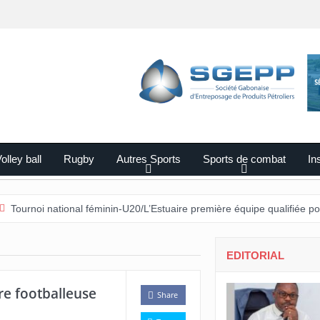
olley ball
Rugby
Autres Sports
Sports de combat
Ins
national féminin-U20/L’Estuaire première équipe qualifiée pour les demi
EDITORIAL
re footballeuse
Share