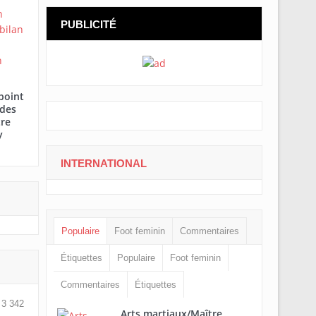
PUBLICITÉ
point
 des
tre
y
INTERNATIONAL
Populaire
Foot feminin
Commentaires
Étiquettes
Populaire
Foot feminin
Commentaires
Étiquettes
3 342
Arts martiaux/Maître