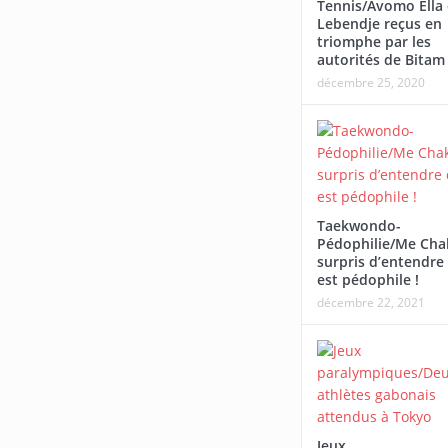
Tennis/Avomo Ella 
Lebendje reçus en
triomphe par les
Arts Martiaux-Nyanga/Installation
Tournoi Alaba Fall/Dar
autorités de Bitam
de la ligue provinciale de Minn
Ndong : « Nous sommes 
décembre 25, 2020
Long Vema Défense
parcours de nos joueurs
Taekwondo-
Pédophilie/Me Cha
surpris d’entendre 
est pédophile !
décembre 22, 2021
Jeux