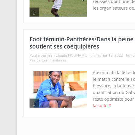
réussies dont une dé
les organisateurs de.
Foot féminin-Panthères/Dans la peine 
soutient ses coéquipières
Publié par
Jean Claude NOUNAMO
on:
février 13, 2022
In:
Fo
Pas de Commentaires
Absente de la liste 
le match contre le T
blessure, la buteuse
qualification du Gab
reste optimiste pour
la suite