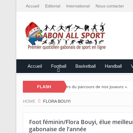
Accueil
Editorial
International
Nous contacter
Accueil
Football
Basketball
Handball
V
dong : « Nous sommes fiers du parcours de nos joueurs ».
FLASH
Tournoi 
HOME
FLORA BOUYI
Foot féminin/Flora Bouyi, élue meilleu
gabonaise de l’année