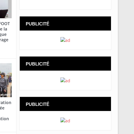
AFOOT
PUBLICITÉ
e la
que
rage
PUBLICITÉ
ration
PUBLICITÉ
cée
ation