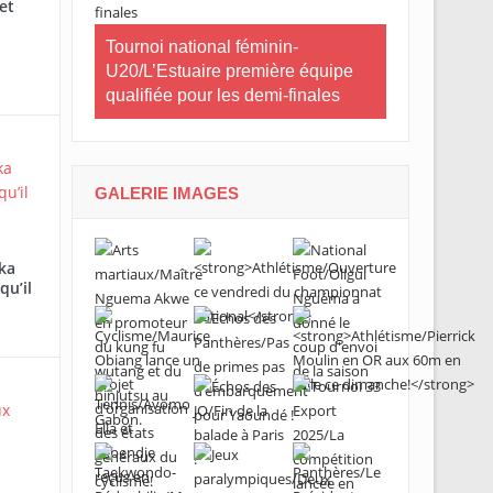
et
CNOG/Le mo
neau Essia
Tournoi national féminin-
s’engage da
fiers du
U20/L’Estuaire première équipe
 ».
qualifiée pour les demi-finales
GALERIE IMAGES
ka
qu’il