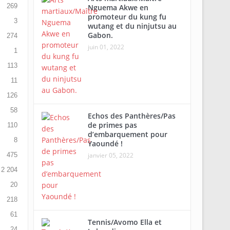
269
Nguema Akwe en
promoteur du kung fu
3
wutang et du ninjutsu au
Gabon.
274
juin 01, 2022
1
113
11
126
58
Echos des Panthères/Pas
de primes pas
110
d’embarquement pour
8
Yaoundé !
475
janvier 05, 2022
2 204
20
218
61
Tennis/Avomo Ella et
24