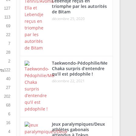
Lebendje reçus en
triomphe par les autorités
127
de Bitam
113
décembre 25, 2020
69
22
7
28
2
Taekwondo-Pédophilie/Me
Chaka surpris d’entendre
rts
122
qu’il est pédophile !
40
décembre 22, 2021
27
202
68
6
16
Jeux paralympiques/Deux
athlètes gabonais
4
attendus à Tokyo