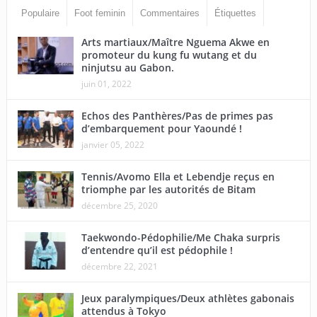
Populaire
Foot feminin
Commentaires
Étiquettes
Arts martiaux/Maître Nguema Akwe en
promoteur du kung fu wutang et du
ninjutsu au Gabon.
juin 01, 2022
Echos des Panthères/Pas de primes pas
d’embarquement pour Yaoundé !
janvier 05, 2022
Tennis/Avomo Ella et Lebendje reçus en
triomphe par les autorités de Bitam
décembre 25, 2020
Taekwondo-Pédophilie/Me Chaka surpris
d’entendre qu’il est pédophile !
décembre 22, 2021
Jeux paralympiques/Deux athlètes gabonais
attendus à Tokyo