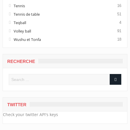
Tennis
16
Tennis de table
51
Teqball
4
Volley ball
91
Wushu et Tonfa
18
RECHERCHE
TWITTER
Check your twitter API's keys