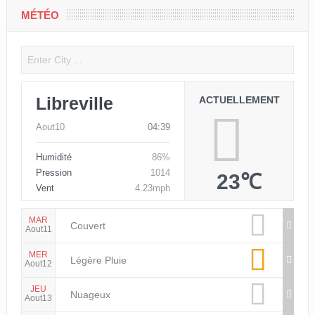
MÉTÉO
Libreville
ACTUELLEMENT
Aout10
04:39
Humidité
86%
Pression
1014
23℃
Vent
4.23mph
MAR
Couvert
Aout11
MER
Légère Pluie
Aout12
JEU
Nuageux
Aout13