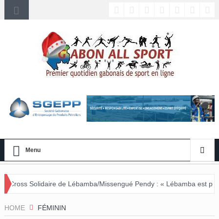
Menu
re de Lébamba/Missengué Pendy : « Lébamba est prêt à accueillir ce 
HOME
FÉMININ