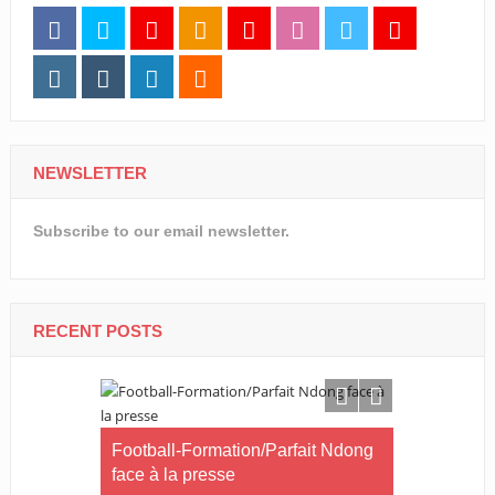
NEWSLETTER
Subscribe to our email newsletter.
RECENT POSTS
Le coach
Football-Formation/Parfait Ndong
Handifoot-
quitté
face à la presse
remporte la