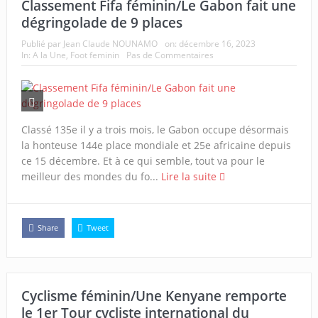
Classement Fifa féminin/Le Gabon fait une
dégringolade de 9 places
Publié par
Jean Claude NOUNAMO
on:
décembre 16, 2023
In:
A la Une
,
Foot feminin
Pas de Commentaires
Classé 135e il y a trois mois, le Gabon occupe désormais
la honteuse 144e place mondiale et 25e africaine depuis
ce 15 décembre. Et à ce qui semble, tout va pour le
meilleur des mondes du fo...
Lire la suite
Share
Tweet
Cyclisme féminin/Une Kenyane remporte
le 1er Tour cycliste international du