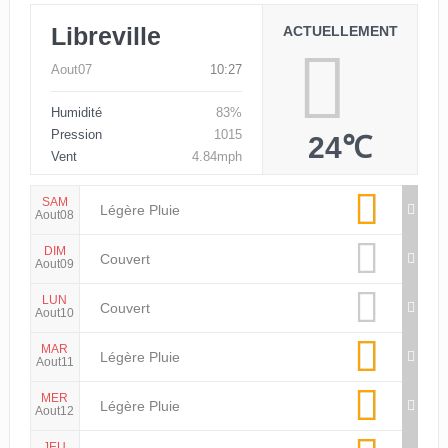
Libreville
ACTUELLEMENT
Aout07
10:27
Humidité
83%
Pression
1015
24℃
Vent
4.84mph
SAM
Légère Pluie
Aout08
DIM
Couvert
Aout09
LUN
Couvert
Aout10
MAR
Légère Pluie
Aout11
MER
Légère Pluie
Aout12
JEU