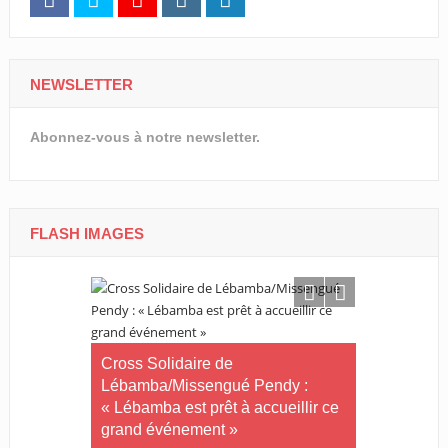
NEWSLETTER
Abonnez-vous à notre newsletter.
FLASH IMAGES
Tournoi nat
té plus
Cross Solidaire de
Woleu-Ntem 
 !
Lébamba/Missengué Pendy :
demi-finale
« Lébamba est prêt à accueillir ce
grand événement »