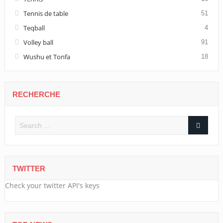
Tennis de table
51
Teqball
4
Volley ball
91
Wushu et Tonfa
18
RECHERCHE
TWITTER
Check your twitter API's keys