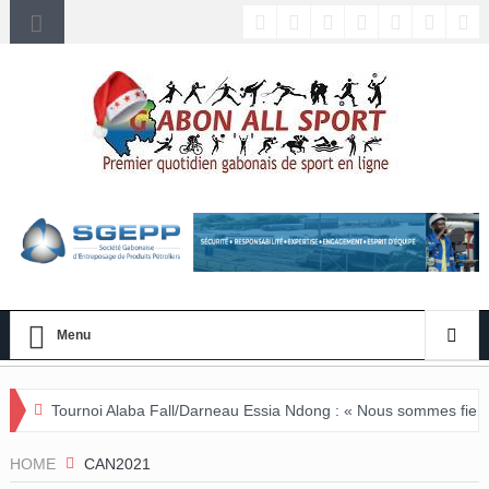
Menu
laba Fall/Darneau Essia Ndong : « Nous sommes fiers du parcours de 
HOME
CAN2021