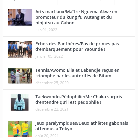
Arts martiaux/Maître Nguema Akwe en
promoteur du kung fu wutang et du
ninjutsu au Gabon.
juin 01, 2022
Echos des Panthères/Pas de primes pas
d’embarquement pour Yaoundé !
janvier 05, 2022
Tennis/Avomo Ella et Lebendje reçus en
triomphe par les autorités de Bitam
décembre 25, 2020
Taekwondo-Pédophilie/Me Chaka surpris
d’entendre qu’il est pédophile !
décembre 22, 2021
Jeux paralympiques/Deux athlètes gabonais
attendus à Tokyo
août 20, 2021