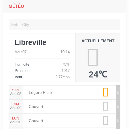
MÉTÉO
Libreville
ACTUELLEMENT
Aout07
10:14
Humidité
75%
Pression
1017
24℃
Vent
2.77mph
SAM
Légère Pluie
Aout08
DIM
Couvert
Aout09
LUN
Couvert
Aout10