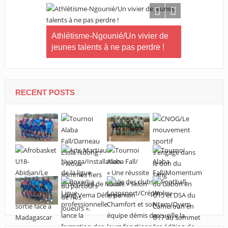
Gabon
Athlétisme-Ngounié/Un vivier de
Football-L
 ce mois
jeunes talents à ne pas perdre !
menace de j
RECENT POSTS