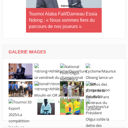
in-U20/Le
Tournoi Alaba Fall/Darneau Essia
Tournoi nat
stuaire en
Ndong : « Nous sommes fiers du
U20/L’Estu
parcours de nos joueurs ».
qualifiée p
GALERIE IMAGES