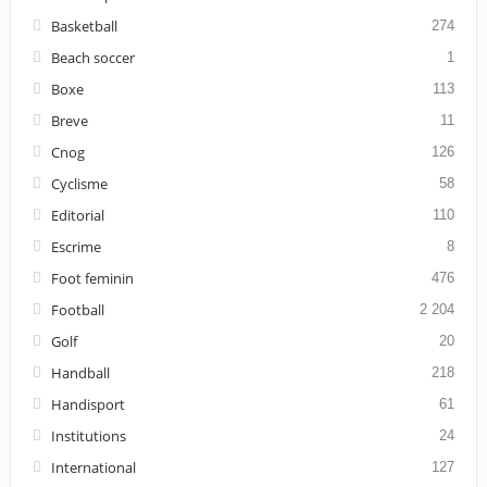
Basketball
274
Beach soccer
1
Boxe
113
Breve
11
Cnog
126
Cyclisme
58
Editorial
110
Escrime
8
Foot feminin
476
Football
2 204
Golf
20
Handball
218
Handisport
61
Institutions
24
International
127