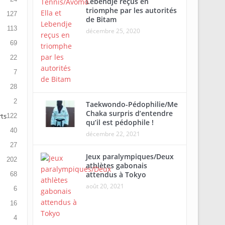
Lebendje reçus en
triomphe par les autorités
127
de Bitam
113
décembre 25, 2020
69
22
7
28
2
Taekwondo-Pédophilie/Me
Chaka surpris d’entendre
rts
122
qu’il est pédophile !
40
décembre 22, 2021
27
Jeux paralympiques/Deux
202
athlètes gabonais
attendus à Tokyo
68
août 20, 2021
6
16
4