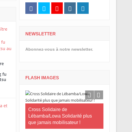
NEWSLETTER
Abonnez-vous à notre newsletter.
re
 fu
FLASH IMAGES
tsu
e Gabon
Cross Solidaire de
Lébamba/Lowa Solidarité plus
Cross Solid
que jamais mobilisateur !
Lébamba/Mi
« Lébamba es