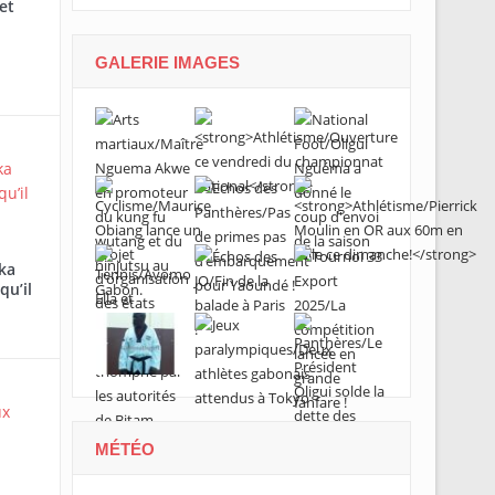
et
grand évén
GALERIE IMAGES
ka
qu’il
MÉTÉO