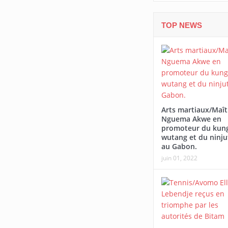
TOP NEWS
Arts martiaux/Maît
Nguema Akwe en
promoteur du kung
wutang et du ninju
au Gabon.
juin 01, 2022
Afrobasbet U18-2026/L
Tournoi Alaba Fall/Darneau Essia
écrasé par le Mali
Ndong : « Nous sommes fiers du
parcours de nos joueurs ».