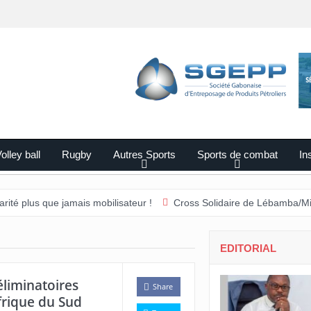
olley ball
Rugby
Autres Sports
Sports de combat
Ins
ue jamais mobilisateur !
Cross Solidaire de Lébamba/Missengué Pe
EDITORIAL
éliminatoires
Share
Afrique du Sud