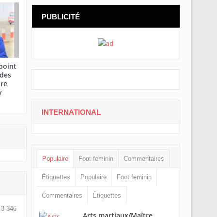
PUBLICITÉ
point
 des
tre
y
INTERNATIONAL
Populaire
Foot feminin
Commentaires
Étiquettes
Populaire
Foot feminin
Commentaires
Étiquettes
3 346
Arts martiaux/Maître