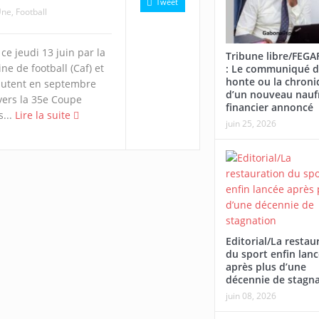
Tweet
Une
,
Football
 ce jeudi 13 juin par la
Tribune libre/FEG
ne de football (Caf) et
: Le communiqué d
honte ou la chroni
ébutent en septembre
d’un nouveau nauf
vers la 35e Coupe
financier annoncé
s...
Lire la suite
juin 25, 2026
Editorial/La restau
du sport enfin lan
après plus d’une
décennie de stagn
juin 08, 2026