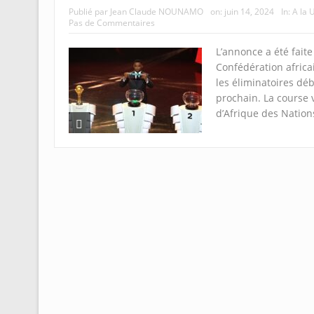
Publié par
Jean Claude NOUNAMO
on:
juin 14, 2024
In:
A la 
Pas de Commentaires
L’annonce a été faite
Confédération africai
les éliminatoires d
prochain. La course 
d’Afrique des Nation