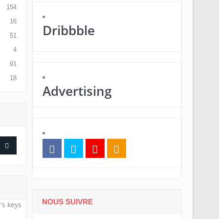
154
16
Dribbble
51
4
91
18
Advertising
NOUS SUIVRE
's keys