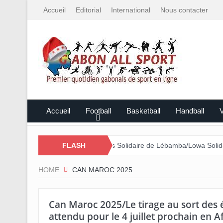
Accueil
Editorial
International
Nous contacter
Accueil
Football
Basketball
Handball
V
asé par le Mali
FLASH
Cross Solidaire de Lébamba/Lowa Solidarité plus q
HOME
CAN MAROC 2025
Can Maroc 2025/Le tirage au sort des 
attendu pour le 4 juillet prochain en 