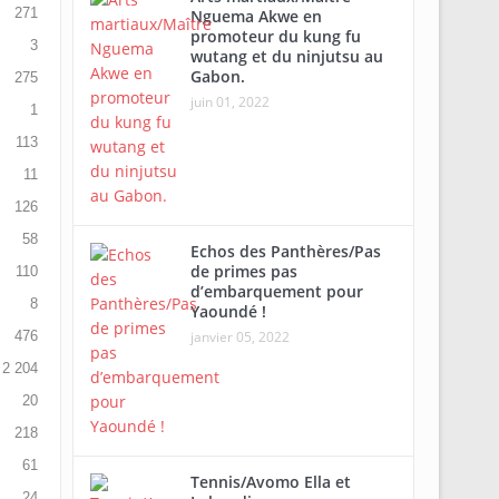
271
Nguema Akwe en
promoteur du kung fu
3
wutang et du ninjutsu au
Gabon.
275
juin 01, 2022
1
113
11
126
58
Echos des Panthères/Pas
de primes pas
110
d’embarquement pour
8
Yaoundé !
476
janvier 05, 2022
2 204
20
218
61
Tennis/Avomo Ella et
24