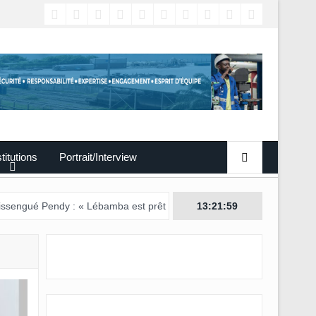
titutions
Portrait/Interview
ndy : « Lébamba est prêt à accueillir ce grand événement »
13:22:00