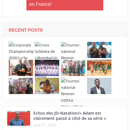
en France!
s’affronten
 le déficit
entraîneurs
e jeunes »
RECENT POSTS
Echos des JO-Natation/« Adam est
clairement passé à côté de sa série »
août 01, 2024