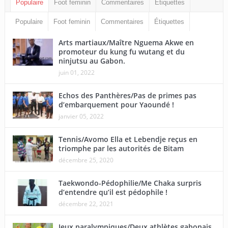
Populaire
Foot feminin
Commentaires
Étiquettes
Populaire
Foot feminin
Commentaires
Étiquettes
Arts martiaux/Maître Nguema Akwe en
promoteur du kung fu wutang et du
ninjutsu au Gabon.
juin 01, 2022
Echos des Panthères/Pas de primes pas
d’embarquement pour Yaoundé !
janvier 05, 2022
Tennis/Avomo Ella et Lebendje reçus en
triomphe par les autorités de Bitam
décembre 25, 2020
Taekwondo-Pédophilie/Me Chaka surpris
d’entendre qu’il est pédophile !
décembre 22, 2021
Jeux paralympiques/Deux athlètes gabonais