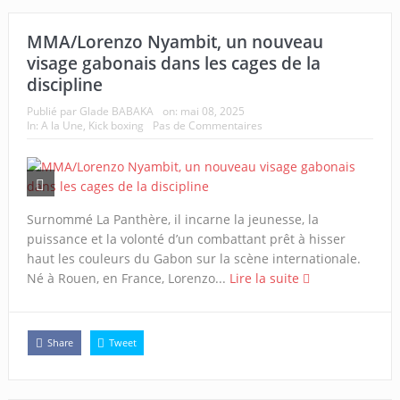
MMA/Lorenzo Nyambit, un nouveau
visage gabonais dans les cages de la
discipline
Publié par
Glade BABAKA
on:
mai 08, 2025
In:
A la Une
,
Kick boxing
Pas de Commentaires
Surnommé La Panthère, il incarne la jeunesse, la
puissance et la volonté d’un combattant prêt à hisser
haut les couleurs du Gabon sur la scène internationale.
Né à Rouen, en France, Lorenzo...
Lire la suite
Share
Tweet