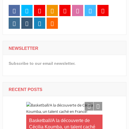
NEWSLETTER
Subscribe to our email newsletter.
RECENT POSTS
Basketball/A la découverte de
Can fémini
Cécilia Koumba, un talent caché
Afrique du