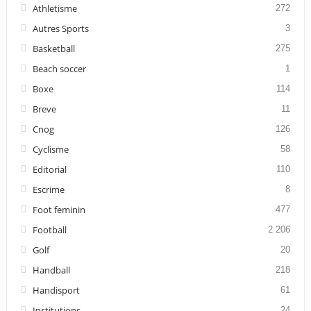
Athletisme
272
Autres Sports
3
Basketball
275
Beach soccer
1
Boxe
114
Breve
11
Cnog
126
Cyclisme
58
Editorial
110
Escrime
8
Foot feminin
477
Football
2 206
Golf
20
Handball
218
Handisport
61
Institutions
24