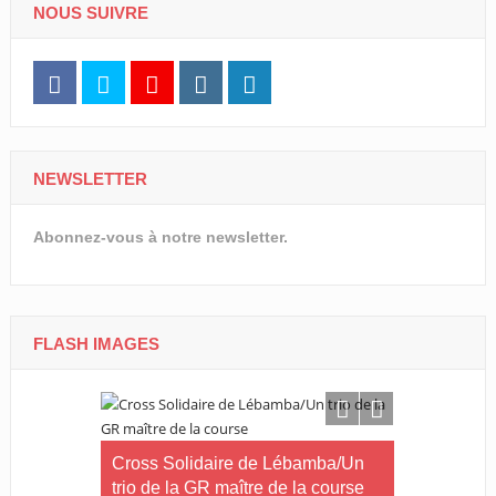
NOUS SUIVRE
NEWSLETTER
Abonnez-vous à notre newsletter.
FLASH IMAGES
ip 2026/La
Cross Solidaire de Lébamba/Un
Tournoi nat
ostilités
trio de la GR maître de la course
carré d’AS