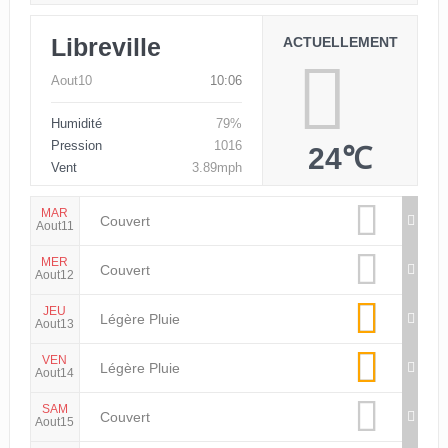
Libreville
ACTUELLEMENT
Aout10
10:06
Humidité
79%
Pression
1016
24℃
Vent
3.89mph
MAR
Couvert
Aout11
MER
Couvert
Aout12
JEU
Légère Pluie
Aout13
VEN
Légère Pluie
Aout14
SAM
Couvert
Aout15