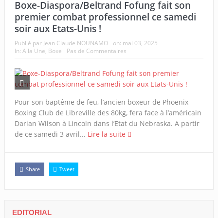
Boxe-Diaspora/Beltrand Fofung fait son
premier combat professionnel ce samedi
soir aux Etats-Unis !
Publié par
Jean Claude NOUNAMO
on:
mai 03, 2025
In:
A la Une
,
Boxe
Pas de Commentaires
Pour son baptême de feu, l’ancien boxeur de Phoenix
Boxing Club de Libreville des 80kg, fera face à l’américain
Darian Wilson à Lincoln dans l’Etat du Nebraska. A partir
de ce samedi 3 avril...
Lire la suite
Share
Tweet
EDITORIAL