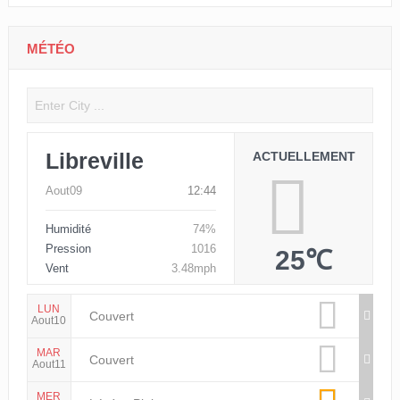
MÉTÉO
Libreville
ACTUELLEMENT
Aout09
12:44
Humidité
74%
Pression
1016
25℃
Vent
3.48mph
LUN
Couvert
Aout10
MAR
Couvert
Aout11
MER