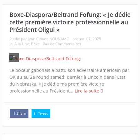
Boxe-Diaspora/Beltrand Fofung: « Je dédie
cette première victoire professionnelle au
Président Oligui »
Publié par
Jean Claude NOUNAMO
on:
mai 07, 2025
In:
A la Une
,
Boxe
Pas de Commentaires
Le boxeur gabonais a battu son adversaire américain par
OK au au 2e round samedi dernier à Lincoln dans l’Etat
du Nebraska. « Je dédie ma première victoire
professionnelle au Président...
Lire la suite
Share
Tweet