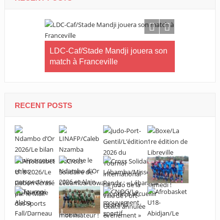
rémonie de
LDC-Caf/Stade Mandji jouera son
 de l’Etat
match à Franceville
RECENT POSTS
Kick-Boxin
moment de
bureau féd