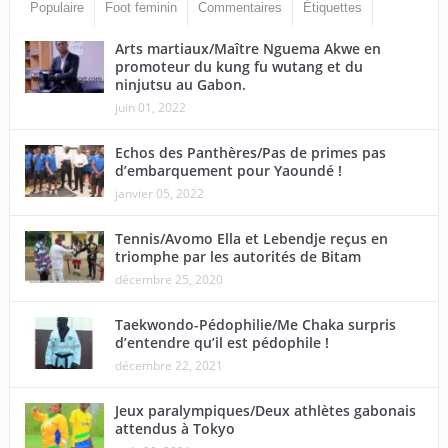
Populaire
Foot feminin
Commentaires
Étiquettes
Arts martiaux/Maître Nguema Akwe en
promoteur du kung fu wutang et du
ninjutsu au Gabon.
juin 01, 2022
Echos des Panthères/Pas de primes pas
d’embarquement pour Yaoundé !
janvier 05, 2022
Tennis/Avomo Ella et Lebendje reçus en
triomphe par les autorités de Bitam
décembre 25, 2020
Taekwondo-Pédophilie/Me Chaka surpris
d’entendre qu’il est pédophile !
décembre 22, 2021
Jeux paralympiques/Deux athlètes gabonais
attendus à Tokyo