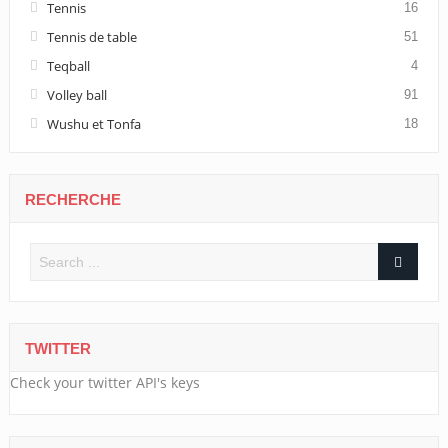
Tennis
16
Tennis de table
51
Teqball
4
Volley ball
91
Wushu et Tonfa
18
RECHERCHE
TWITTER
Check your twitter API's keys