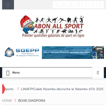
Menu
AFP/Caleb Nzamba décroche le Ndambo d’Or 2026 et Alain Djissikadié
ulée
HOME
BOXE-DIASPORA