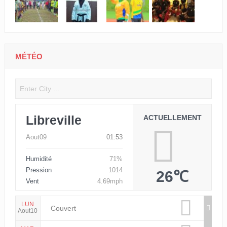
MÉTÉO
Libreville
ACTUELLEMENT
Aout09
01:53
Humidité
71%
Pression
1014
26℃
Vent
4.69mph
LUN
Couvert
Aout10