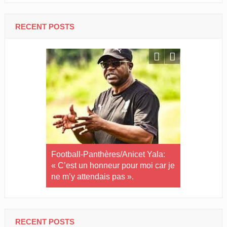
RECENT POSTS
Panthères-
passe avec 
pour le Raj
honore dix
Football-Panthères/Anicet Yala:
karaté
« C’est un honneur pour moi car je
ne m’y attendais pas ».
RECENT POSTS