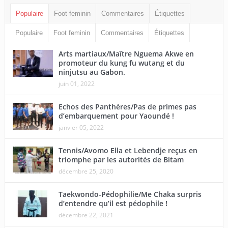
Populaire
Foot feminin
Commentaires
Étiquettes
Populaire
Foot feminin
Commentaires
Étiquettes
Arts martiaux/Maître Nguema Akwe en
promoteur du kung fu wutang et du
ninjutsu au Gabon.
juin 01, 2022
Echos des Panthères/Pas de primes pas
d’embarquement pour Yaoundé !
janvier 05, 2022
Tennis/Avomo Ella et Lebendje reçus en
triomphe par les autorités de Bitam
décembre 25, 2020
Taekwondo-Pédophilie/Me Chaka surpris
d’entendre qu’il est pédophile !
décembre 22, 2021