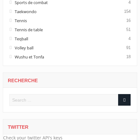
Sports de combat
4
Taekwondo
154
Tennis
16
Tennis de table
51
Teqball
4
Volley ball
91
Wushu et Tonfa
18
RECHERCHE
TWITTER
Check your twitter API's keys