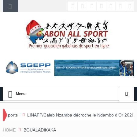
Menu
AFP/Caleb Nzamba décroche le Ndambo d’Or 2026 et Alain Djissikadié
ulée
HOME
BOUALADIKAKA