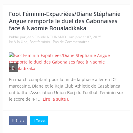
Foot Féminin-Expatriées/Diane Stéphanie
Angue remporte le duel des Gabonaises
face à Naomie Boualadikaka
Publié par
Jean Claude NOUNAMO
on:
janvier 07, 2025
In:
A la Une
,
Foot feminin
Pas de Commentaires
En match comptant pour la fin de la phase aller en D2
marocaine, Diane et le Raja Club Athletic de Casablanca
ont battu l’Association Union Borj du Football Féminin sur
le score de 4-1...
Lire la suite
Share
Tweet