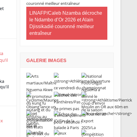
lan à mi-
et
tives du
LINAFP/Caleb Nzamba décroche
Judo-Port-Ge
le Ndambo d’Or 2026 et Alain
Tournoi inte
Djissikadié couronné meilleur
ville de Por
entraîneur
GALERIE IMAGES
ka
qu’il