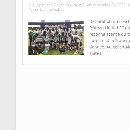
Publié par
Jean Claude NOUNAMO
on:
septembre 09, 2022
I
Pas de Commentaires
Déclaration du coach
Plateau United FC du 
reconnaissance du t
après-midi à Francevil
donnée. Au coach Al
suite