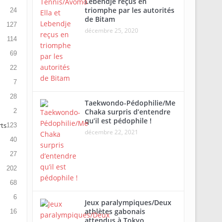
Lebendje reçus en
triomphe par les autorités
24
de Bitam
127
décembre 25, 2020
114
69
22
7
28
Taekwondo-Pédophilie/Me
2
Chaka surpris d’entendre
qu’il est pédophile !
rts
123
décembre 22, 2021
40
27
202
68
6
Jeux paralympiques/Deux
athlètes gabonais
16
attendus à Tokyo