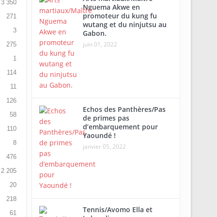
3 350
Nguema Akwe en
promoteur du kung fu
271
wutang et du ninjutsu au
3
Gabon.
juin 01, 2022
275
1
114
11
126
Echos des Panthères/Pas
58
de primes pas
d’embarquement pour
110
Yaoundé !
8
janvier 05, 2022
476
2 205
20
218
Tennis/Avomo Ella et
61