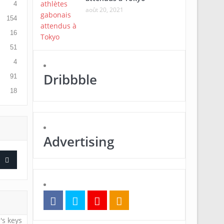
4
août 20, 2021
154
16
51
4
Dribbble
91
18
Advertising
's keys