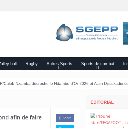
olley ball
Rugby
Autres Sports
Sports de combat
Ins
mba décroche le Ndambo d’Or 2026 et Alain Djissikadié couronné mei
EDITORIAL
ond afin de faire
Share