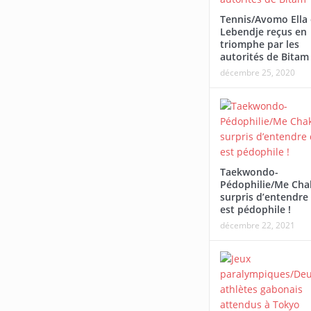
Afrobasbet U18-2026/Le Gabon
Ndambo d’Or 2026/Le bi
Tennis/Avomo Ella 
écrasé par le Mali
parcours et les perspec
Lebendje reçus en
triomphe par les
Ministre des Sports
autorités de Bitam
décembre 25, 2020
Taekwondo-
Pédophilie/Me Cha
surpris d’entendre 
est pédophile !
décembre 22, 2021