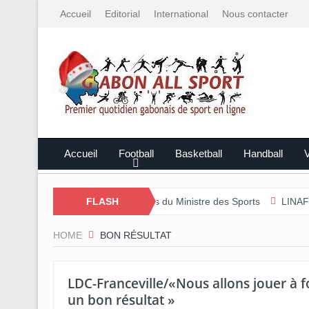
Accueil
Editorial
International
Nous contacter
Accueil
Football
Basketball
Handball
V
cours et les perspectives du Ministre des Sports
FLASH
LINAFP/Caleb Nza
HOME
BON RÉSULTAT
LDC-Franceville/«Nous allons jouer à f
un bon résultat »