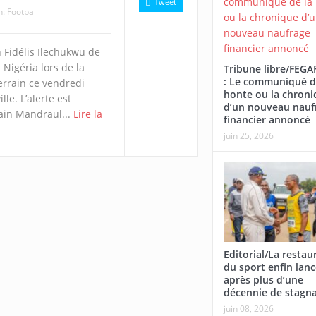
Tweet
n:
Football
 Fidélis Ilechukwu de
Nigéria lors de la
Tribune libre/FEG
: Le communiqué d
errain ce vendredi
honte ou la chroni
le. L’alerte est
d’un nouveau nauf
ain Mandraul...
Lire la
financier annoncé
juin 25, 2026
Editorial/La restau
du sport enfin lan
après plus d’une
décennie de stagn
juin 08, 2026