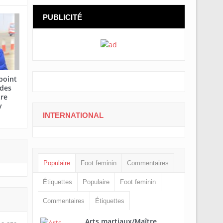
PUBLICITÉ
point
 des
tre
y
INTERNATIONAL
Populaire
Foot feminin
Commentaires
Étiquettes
Populaire
Foot feminin
Commentaires
Étiquettes
Arts martiaux/Maître