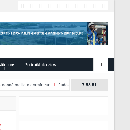
titutions
Portrait/Interview
lleur entraîneur
Judo-Port-Gentil/L’édition 2026 du Tournoi internat
7:53:52