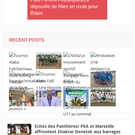
dépouille de Nten en route pour
Mezui s’est
 : « Se
Bitam
buts
e toutes
ifa pour
tball »
RECENT POSTS
Echos des Panthères/
PEA et Marseille
affrontent Shaktar Donetsk aux barrages