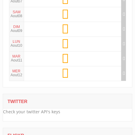
Aout07
SAM
Aout08
DIM
Aout09
LUN
Aout10
MAR
Aout11
MER
Aout12
TWITTER
Check your twitter API's keys