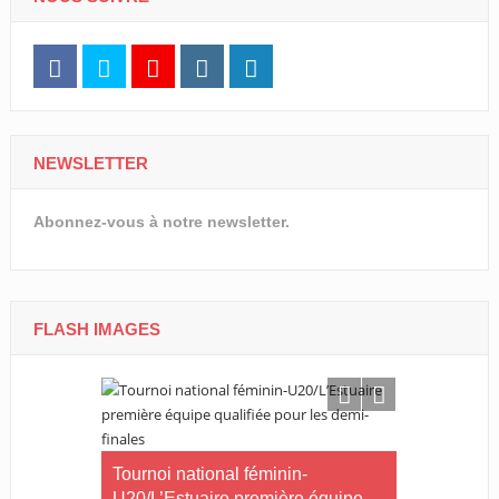
NEWSLETTER
Abonnez-vous à notre newsletter.
FLASH IMAGES
CNOG/Le m
rneau Essia
Tournoi national féminin-
s’engage d
 fiers du
U20/L’Estuaire première équipe