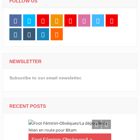
FOLLOW US
NEWSLETTER
Subscribe to our email newsletter.
RECENT POSTS
Foot Féminin-Obsèques/La
Foot fémini