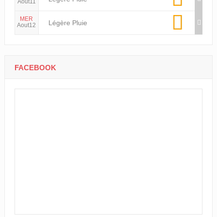
Aout11
MER
Légère Pluie
Aout12
FACEBOOK