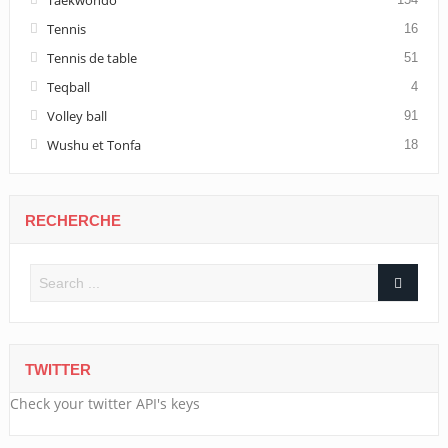
Taekwondo
Tennis
16
Tennis de table
51
Teqball
4
Volley ball
91
Wushu et Tonfa
18
RECHERCHE
TWITTER
Check your twitter API's keys