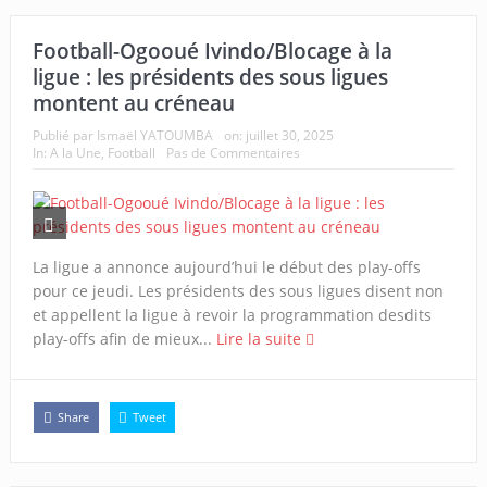
Football-Ogooué Ivindo/Blocage à la
ligue : les présidents des sous ligues
montent au créneau
Publié par
Ismaël YATOUMBA
on:
juillet 30, 2025
In:
A la Une
,
Football
Pas de Commentaires
La ligue a annonce aujourd’hui le début des play-offs
pour ce jeudi. Les présidents des sous ligues disent non
et appellent la ligue à revoir la programmation desdits
play-offs afin de mieux...
Lire la suite
Share
Tweet