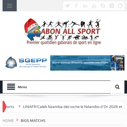
Menu
/Caleb Nzamba décroche le Ndambo d’Or 2026 et Alain Djissikadié couron
HOME
BIGS MATCHS