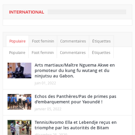
INTERNATIONAL
Populaire
Foot feminin
Commentaires
Étiquettes
Populaire
Foot feminin
Commentaires
Étiquettes
Arts martiaux/Maître Nguema Akwe en
promoteur du kung fu wutang et du
ninjutsu au Gabon.
juin 01, 2022
Echos des Panthères/Pas de primes pas
d’embarquement pour Yaoundé !
janvier 05, 2022
Tennis/Avomo Ella et Lebendje reçus en
triomphe par les autorités de Bitam
décembre 25, 2020