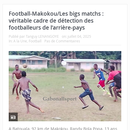
Football-Makokou/Les bigs matchs :
véritable cadre de détection des
footballeurs de l’arrière-pays
Publié par
Tanguy LENANGOYE
on:
juillet 04, 2025
In:
A la Une
,
Football
Pas de Commentaires
A Batouala, 92 km de Makokou, Randy Bola Popa, 13 ans