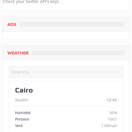
Check your twitter API's keys
ADS
WEATHER
Cairo
Aout09
12:45
Humidité
36%
Pression
1007
Vent
1.68mph