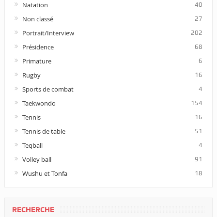
Natation
40
Non classé
27
Portrait/Interview
202
Présidence
68
Primature
6
Rugby
16
Sports de combat
4
Taekwondo
154
Tennis
16
Tennis de table
51
Teqball
4
Volley ball
91
Wushu et Tonfa
18
RECHERCHE